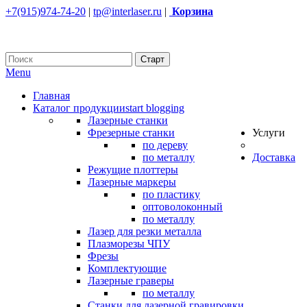
+7(915)974-74-20
|
tp@interlaser.ru
|
Корзина
Menu
Главная
Каталог продукции
start blogging
Лазерные станки
Фрезерные станки
Услуги
по дереву
по металлу
Доставка
Режущие плоттеры
Лазерные маркеры
по пластику
оптоволоконный
по металлу
Лазер для резки металла
Плазморезы ЧПУ
Фрезы
Комплектующие
Лазерные граверы
по металлу
Станки для лазерной гравировки