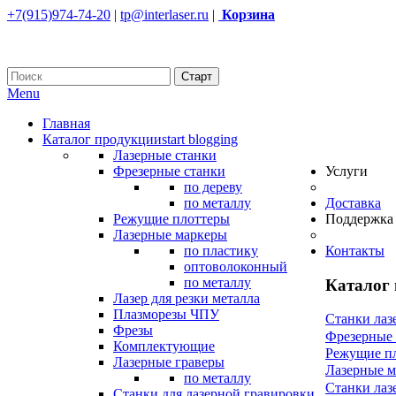
+7(915)974-74-20
|
tp@interlaser.ru
|
Корзина
Menu
Главная
Каталог продукции
start blogging
Лазерные станки
Фрезерные станки
Услуги
по дереву
по металлу
Доставка
Режущие плоттеры
Поддержка
Лазерные маркеры
по пластику
Контакты
оптоволоконный
по металлу
Каталог
Лазер для резки металла
Плазморезы ЧПУ
Станки лаз
Фрезы
Фрезерные
Комплектующие
Режущие п
Лазерные граверы
Лазерные 
по металлу
Станки лаз
Станки для лазерной гравировки