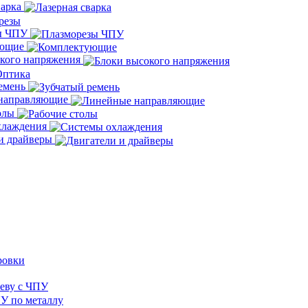
варка
ы ЧПУ
ующие
окого напряжения
ремень
направляющие
толы
хлаждения
и драйверы