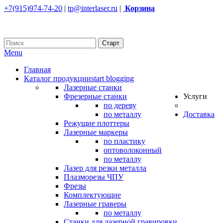
+7(915)974-74-20
|
tp@interlaser.ru
|
Корзина
Menu
Главная
Каталог продукции
start blogging
Лазерные станки
Фрезерные станки
Услуги
по дереву
по металлу
Доставка
Режущие плоттеры
Лазерные маркеры
по пластику
оптоволоконный
по металлу
Лазер для резки металла
Плазморезы ЧПУ
Фрезы
Комплектующие
Лазерные граверы
по металлу
Станки для лазерной гравировки