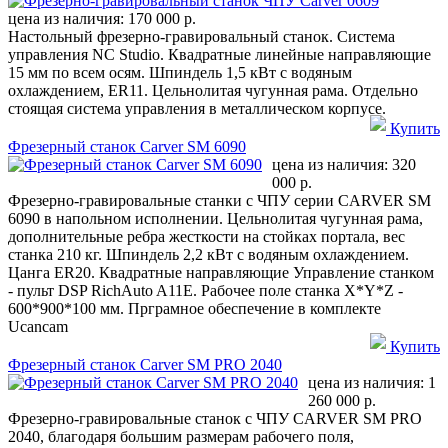
цена из наличия:
170 000 р.
Настольный фрезерно-гравировальный станок. Система
управления NC Studio. Квадратные линейные направляющие
15 мм по всем осям. Шпиндель 1,5 кВт с водяным
охлаждением, ER11. Цельнолитая чугунная рама. Отдельно
стоящая система управления в металлическом корпусе.
Купить
Фрезерный станок Carver SM 6090
цена из наличия:
320
000 р.
Фрезерно-гравировальные станки c ЧПУ серии CARVER SM
6090 в напольном исполнении. Цельнолитая чугунная рама,
дополнительные ребра жесткости на стойках портала, вес
станка 210 кг. Шпиндель 2,2 кВт с водяным охлаждением.
Цанга ER20. Квадратные направляющие Управление станком
- пульт DSP RichAuto A11E. Рабочее поле станка X*Y*Z -
600*900*100 мм. Прграмное обеспечение в комплекте
Ucancam
Купить
Фрезерный станок Carver SM PRO 2040
цена из наличия:
1
260 000 р.
Фрезерно-гравировальные станок с ЧПУ CARVER SM PRO
2040, благодаря большим размерам рабочего поля,