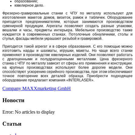
образование;
ювелирное дело.
Фрезерно-гравировальные станки с ЧПУ по металлу используют для
изготовления макетов домов, визиток, рамок и табличек. Оборудование
пригодится предпринимателям, которые занимаются производством
сувенирной продукции. Агрегаты позволяют создать разные упаковки,
вешалки и часы, предметы интерьера. Мебельное производство также
нуждается в современных станках. Потолочные обналичники, столы и
стулья, фасады мебели украшают резьбой и гравировкой.
Пригодится такой агрегат и в сфере образования. С его помощью можно
изготовить нарды и шахматы, игрушки, макеты. Но чаще всего станки
применяют в производстве ювелирных изделий. Они позволяют работать
с драгоценными и полудрагоценными металлами. Цена фрезерного
станка с ЧПУ по металлу зависит от сферы его применения и конструкции.
на крупных производствах используют более дорогие модели. Они
способствуют ускорению серийного производства, при этом обеспечивают
точное повторение всех деталей образца. Приобрести подходящее
оборудование предлагает компания «INTERLASER».
Company MAXXmarketing GmbH
Новости
Error: No articles to display
Статьи