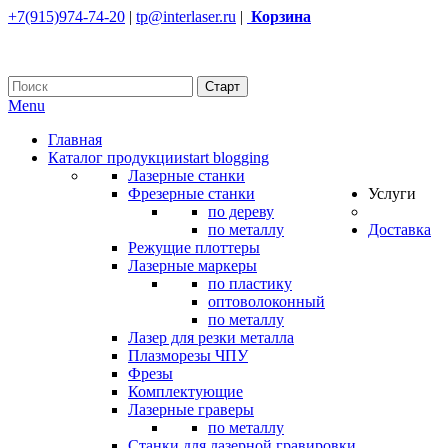
+7(915)974-74-20
|
tp@interlaser.ru
|
Корзина
Menu
Главная
Каталог продукции
start blogging
Лазерные станки
Фрезерные станки
Услуги
по дереву
по металлу
Доставка
Режущие плоттеры
Лазерные маркеры
по пластику
оптоволоконный
по металлу
Лазер для резки металла
Плазморезы ЧПУ
Фрезы
Комплектующие
Лазерные граверы
по металлу
Станки для лазерной гравировки