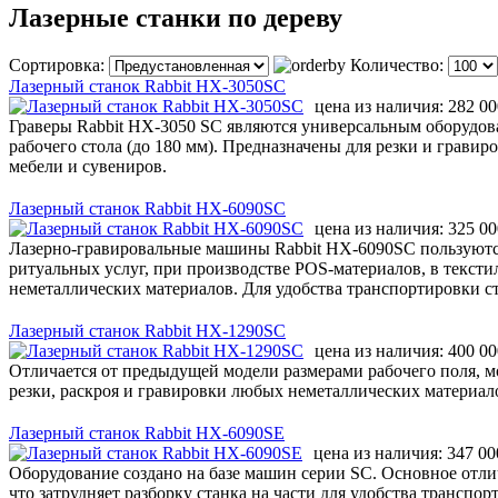
Лазерные станки по дереву
Сортировка:
Количество:
Лазерный станок Rabbit HX-3050SC
цена из наличия:
282 00
Граверы Rabbit HX-3050 SС являются универсальным оборудо
рабочего стола (до 180 мм). Предназначены для резки и грав
мебели и сувениров.
Лазерный станок Rabbit HX-6090SC
цена из наличия:
325 00
Лазерно-гравировальные машины Rabbit HX-6090SC пользуются
ритуальных услуг, при производстве POS-материалов, в текст
неметаллических материалов. Для удобства транспортировки с
Лазерный станок Rabbit НХ-1290SC
цена из наличия:
400 00
Отличается от предыдущей модели размерами рабочего поля, м
резки, раскроя и гравировки любых неметаллических материал
Лазерный станок Rabbit HX-6090SE
цена из наличия:
347 00
Оборудование создано на базе машин серии SC. Основное отлич
что затрудняет разборку станка на части для удобства трансп