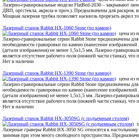
Лазерно-гравировальные модели FlatBed-2030 – закрывают лин
ДВП, оргстекла, акрила и проч.). Предназначены для раскроя
Мощная лазерная трубка позволяет насквозь прорезать акрил т
Лазерный станок Rabbit НХ-1060 Stone (по камню)
цена из 
Лазерно-гравировальные серии Rabbit Stone предназначены дл
необходимости гравировки по камню (нанесение изображений 
(детали изображения) не менее 1,5х1,5 мм. Лазерно-гравирова
является отсутствие рабочего поля (нижней части станка), что
Нет в наличии
Лазерный станок Rabbit НХ-1390 Stone (по камню)
цена из 
Лазерно-гравировальные серии Rabbit Stone предназначены дл
необходимости гравировки по камню (нанесение изображений 
(детали изображения) не менее 1,5х1,5 мм. Лазерно-гравирова
является отсутствие рабочего поля (нижней части станка), что
Нет в наличии
Лазерный станок Rabbit НХ-3050SG (с подъемным столом)
Лазерные граверы Rabbit HX-3050 SG относятся к настольном
занимая при этом много свободного пространства. Предназнач