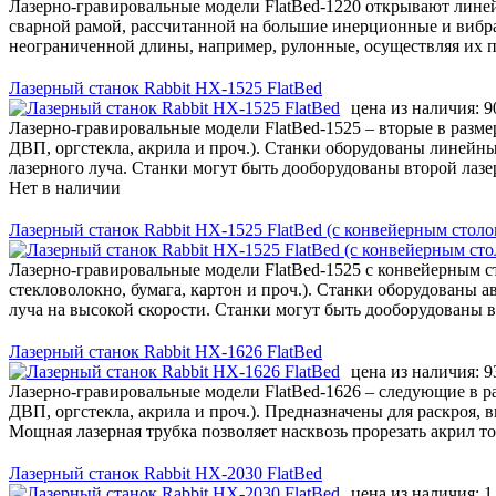
Лазерно-гравировальные модели FlatBed-1220 открывают лине
сварной рамой, рассчитанной на большие инерционные и вибр
неограниченной длины, например, рулонные, осуществляя их п
Лазерный станок Rabbit НХ-1525 FlatBed
цена из наличия:
9
Лазерно-гравировальные модели FlatBed-1525 – вторые в разм
ДВП, оргстекла, акрила и проч.). Станки оборудованы линейн
лазерного луча. Станки могут быть дооборудованы второй лазе
Нет в наличии
Лазерный станок Rabbit HX-1525 FlatBed (с конвейерным столо
Лазерно-гравировальные модели FlatBed-1525 с конвейерным с
стекловолокно, бумага, картон и проч.). Станки оборудованы 
луча на высокой скорости. Станки могут быть дооборудованы в
Лазерный станок Rabbit НХ-1626 FlatBed
цена из наличия:
9
Лазерно-гравировальные модели FlatBed-1626 – следующие в р
ДВП, оргстекла, акрила и проч.). Предназначены для раскроя
Мощная лазерная трубка позволяет насквозь прорезать акрил т
Лазерный станок Rabbit HX-2030 FlatBed
цена из наличия:
1