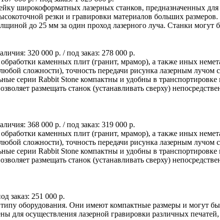
ейку широкоформатных лазерных станков, предназначенных для р
, высокоточной резки и гравировки материалов больших размер
олщиной до 25 мм за один проход лазерного луча. Станки могут 
наличия:
320 000 р.
/ под заказ:
278 000 р.
я обработки каменных плит (гранит, мрамор), а также иных нем
любой сложности), точность передачи рисунка лазерным лучом 
льные серии Rabbit Stone компактны и удобны в транспортировк
 позволяет размещать станок (устанавливать сверху) непосредств
наличия:
368 000 р.
/ под заказ:
319 000 р.
я обработки каменных плит (гранит, мрамор), а также иных нем
любой сложности), точность передачи рисунка лазерным лучом 
льные серии Rabbit Stone компактны и удобны в транспортировк
 позволяет размещать станок (устанавливать сверху) непосредств
под заказ:
251 000 р.
у типу оборудования. Они имеют компактные размеры и могут б
ены для осуществления лазерной гравировки различных печатей