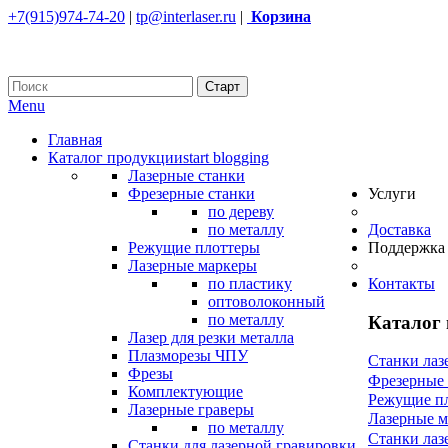
+7(915)974-74-20
|
tp@interlaser.ru
|
Корзина
Menu
Главная
Каталог продукции
start blogging
Лазерные станки
Фрезерные станки
Услуги
по дереву
по металлу
Доставка
Режущие плоттеры
Поддержка
Лазерные маркеры
по пластику
Контакты
оптоволоконный
по металлу
Каталог
Лазер для резки металла
Плазморезы ЧПУ
Станки лаз
Фрезы
Фрезерные
Комплектующие
Режущие п
Лазерные граверы
Лазерные 
по металлу
Станки лаз
Станки для лазерной гравировки