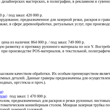
 дизайнерских мастерских, в полиграфии, в рекламном и сувен
0 р.
/ под заказ:
420 000 р.
рудование, предназначенное для лазерной резки, раскроя и гра
кже, в сфере деревообработки, ритуальных услуг, при производ
цена из наличия:
864 000 р.
/ под заказ:
749 000 р.
ю размотку и протяжку рулонного материала по оси Y. Востреб
г, при производстве POS-материалов, в текстильной, полиграфи
высоким качеством обработки. Их особым преимуществом являетс
ъемных деталей. Данные граверы предназначены для осуществлен
водных, оргстекла и проч.).
м)
под заказ:
1 470 000 р.
толом, предназначенных для раскроя и резки рулонных листовых
автоматическим конвейерным столом. Мощная лазерная трубка поз
торой лазерной головкой.