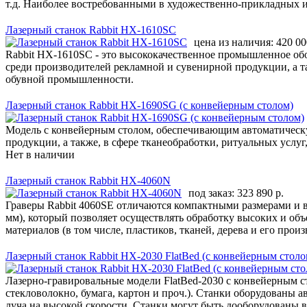
т.д. Наиболее востребованными в художественно-прикладных и
Лазерный станок Rabbit НХ-1610SC
цена из наличия:
420 00
Rabbit HX-1610SC - это высококачественное промышленное обо
среди производителей рекламной и сувенирной продукции, а та
обувной промышленности.
Лазерный станок Rabbit НХ-1690SG (с конвейерным столом)
Модель с конвейерным столом, обеспечивающим автоматическу
продукции, а также, в сфере тканеобработки, ритуальных услу
Нет в наличии
Лазерный станок Rabbit HX-4060N
под заказ:
323 890 р.
Граверы Rabbit 4060SE отличаются компактными размерами и 
мм), который позволяет осуществлять обработку высоких и об
материалов (в том числе, пластиков, тканей, дерева и его произ
Лазерный станок Rabbit HX-2030 FlatBed (с конвейерным столо
Лазерно-гравировальные модели FlatBed-2030 с конвейерным с
стекловолокно, бумага, картон и проч.). Станки оборудованы 
луча на высокой скорости. Станки могут быть дооборудованы в