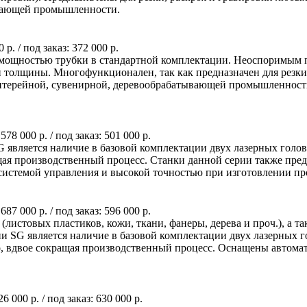
ывающей промышленности.
0 р.
/ под заказ:
372 000 р.
 мощностью трубки в стандартной комплектации. Неоспоримым 
ой толщины. Многофункционален, так как предназначен для резк
антерейной, сувенирной, деревообрабатывающей промышленност
:
578 000 р.
/ под заказ:
501 000 р.
является наличие в базовой комплектации двух лазерных голово
ащая производственный процесс. Станки данной серии также пред
истемой управления и высокой точностью при изготовлении пр
:
687 000 р.
/ под заказ:
596 000 р.
(листовых пластиков, кожи, ткани, фанеры, дерева и проч.), а 
и SG является наличие в базовой комплектации двух лазерных г
но, вдвое сокращая производственный процесс. Оснащены автом
26 000 р.
/ под заказ:
630 000 р.