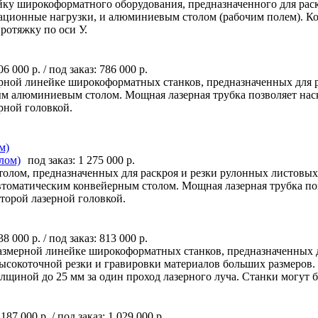
йку широкоформатного оборудования, предназначенного для рас
ационные нагрузки, и алюминиевым столом (рабочим полем). Ко
ротяжку по оси У.
06 000 р.
/ под заказ:
786 000 р.
ерной линейке широкоформатных станков, предназначенных для р
ым алюминиевым столом. Мощная лазерная трубка позволяет наск
рной головкой.
м)
под заказ:
1 275 000 р.
толом, предназначенных для раскроя и резки рулонных листовых
автоматическим конвейерным столом. Мощная лазерная трубка поз
торой лазерной головкой.
38 000 р.
/ под заказ:
813 000 р.
азмерной линейке широкоформатных станков, предназначенных дл
, высокоточной резки и гравировки материалов больших размер
олщиной до 25 мм за один проход лазерного луча. Станки могут 
 187 000 р.
/ под заказ:
1 029 000 р.