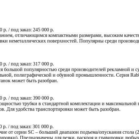
0 р.
/ под заказ:
245 000 р.
ванием, отличающимся компактными размерами, высоким качест
ировки неметаллических поверхностей. Популярны среди произв
0 р.
/ под заказ:
317 000 р.
 большой популярностью среди производителей рекламной и сув
ильной, полиграфической и обувной промышленности. Серия Rabb
танок может быть разобран.
0 р.
/ под заказ:
390 000 р.
ощностью трубки в стандартной комплектации и максимальной г
ов. Для удобства транспортировки может быть разобран.
0 р.
/ под заказ:
301 000 р.
ие от серии SC – больший диапазон подъема/опускания стола (2
ортировки). Предназначены для резки, раскроя и гравировки любы