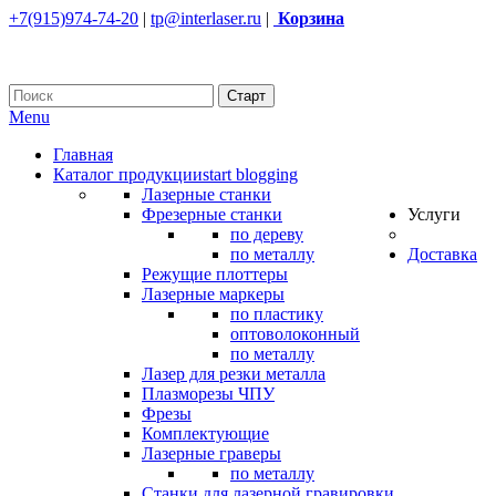
+7(915)974-74-20
|
tp@interlaser.ru
|
Корзина
Menu
Главная
Каталог продукции
start blogging
Лазерные станки
Фрезерные станки
Услуги
по дереву
по металлу
Доставка
Режущие плоттеры
Лазерные маркеры
по пластику
оптоволоконный
по металлу
Лазер для резки металла
Плазморезы ЧПУ
Фрезы
Комплектующие
Лазерные граверы
по металлу
Станки для лазерной гравировки