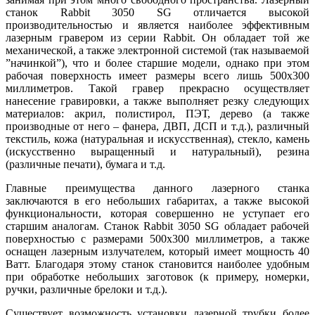
станок Rabbit 3050 SG отличается высокой
производительностью и является наиболее эффективным
лазерным гравером из серии Rabbit. Он обладает той же
механической, а также электронной системой (так называемой
”начинкой”), что и более старшие модели, однако при этом
рабочая поверхность имеет размеры всего лишь 500х300
миллиметров. Такой гравер прекрасно осуществляет
нанесение гравировки, а также выполняет резку следующих
материалов: акрил, полистирол, ПЭТ, дерево (а также
производные от него – фанера, ДВП, ДСП и т.д.), различный
текстиль, кожа (натуральная и искусственная), стекло, камень
(искусственно выращенный и натуральный), резина
(различные печати), бумага и т.д.
Главные преимущества данного лазерного станка
заключаются в его небольших габаритах, а также высокой
функциональности, которая совершенно не уступает его
старшим аналогам. Станок Rabbit 3050 SG обладает рабочей
поверхностью с размерами 500х300 миллиметров, а также
оснащен лазерным излучателем, который имеет мощность 40
Ватт. Благодаря этому станок становится наиболее удобным
при обработке небольших заготовок (к примеру, номерки,
ручки, различные брелоки и т.д.).
Существует возможность установки лазерной трубки более