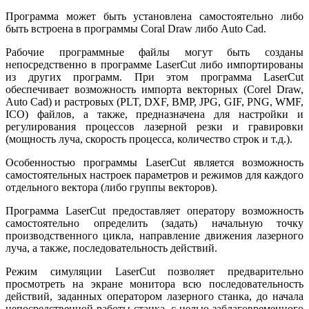
Программа может быть установлена самостоятельно либо
быть встроена в программы Coral Draw либо Auto Cad.
Рабочие программные файлы могут быть созданы
непосредственно в программе LaserCut либо импортированы
из других программ. При этом программа LaserCut
обеспечивает возможность импорта векторных (Corel Draw,
Auto Cad) и растровых (PLT, DXF, BMP, JPG, GIF, PNG, WMF,
ICO) файлов, а также, предназначена для настройки и
регулирования процессов лазерной резки и гравировки
(мощность луча, скорость процесса, количество строк и т.д.).
Особенностью программы LaserCut является возможность
самостоятельных настроек параметров и режимов для каждого
отдельного вектора (либо группы векторов).
Программа LaserCut предоставляет оператору возможность
самостоятельно определить (задать) начальную точку
производственного цикла, направление движения лазерного
луча, а также, последовательность действий.
Режим симуляции LaserCut позволяет предварительно
просмотреть на экране монитора всю последовательность
действий, заданных оператором лазерного станка, до начала
непосредственной работы станка, с целью заблаговременного