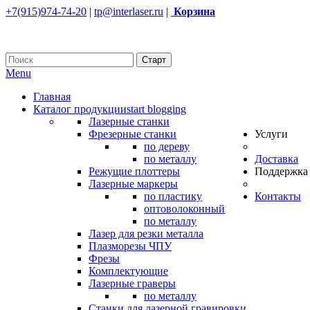
+7(915)974-74-20
|
tp@interlaser.ru
|
Корзина
Menu
Главная
Каталог продукции
start blogging
Лазерные станки
Фрезерные станки
Услуги
по дереву
по металлу
Доставка
Режущие плоттеры
Поддержка
Лазерные маркеры
по пластику
Контакты
оптоволоконный
по металлу
Лазер для резки металла
Плазморезы ЧПУ
Фрезы
Комплектующие
Лазерные граверы
по металлу
Станки для лазерной гравировки