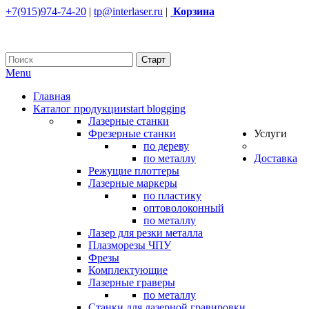
+7(915)974-74-20
|
tp@interlaser.ru
|
Корзина
Menu
Главная
Каталог продукции
start blogging
Лазерные станки
Фрезерные станки
Услуги
по дереву
по металлу
Доставка
Режущие плоттеры
Лазерные маркеры
по пластику
оптоволоконный
по металлу
Лазер для резки металла
Плазморезы ЧПУ
Фрезы
Комплектующие
Лазерные граверы
по металлу
Станки для лазерной гравировки