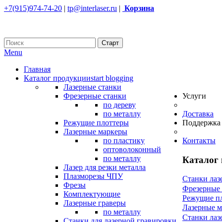
+7(915)974-74-20
|
tp@interlaser.ru
|
Корзина
Menu
Главная
Каталог продукции
start blogging
Лазерные станки
Фрезерные станки
Услуги
по дереву
по металлу
Доставка
Режущие плоттеры
Поддержка
Лазерные маркеры
по пластику
Контакты
оптоволоконный
по металлу
Каталог
Лазер для резки металла
Плазморезы ЧПУ
Станки лаз
Фрезы
Фрезерные
Комплектующие
Режущие п
Лазерные граверы
Лазерные 
по металлу
Станки лаз
Станки для лазерной гравировки