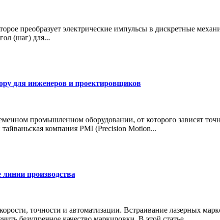
торое преобразует электрические импульсы в дискретные механ
л (шаг) для...
ору для инженеров и проектировщиков
ном промышленном оборудовании, от которого зависят точност
айваньская компания PMI (Precision Motion...
 линии производства
рости, точности и автоматизации. Встраивание лазерных марк
чить безупречное качество маркировки. В этой статье...