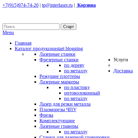
+7(915)974-74-20
|
tp@interlaser.ru
|
Корзина
Menu
Главная
Каталог продукции
start blogging
Лазерные станки
Фрезерные станки
Услуги
по дереву
по металлу
Доставка
Режущие плоттеры
Лазерные маркеры
по пластику
оптоволоконный
по металлу
Лазер для резки металла
Плазморезы ЧПУ
Фрезы
Комплектующие
Лазерные граверы
по металлу
Станки для лазерной гравировки