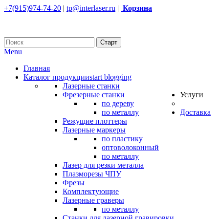
+7(915)974-74-20
|
tp@interlaser.ru
|
Корзина
Menu
Главная
Каталог продукции
start blogging
Лазерные станки
Фрезерные станки
Услуги
по дереву
по металлу
Доставка
Режущие плоттеры
Лазерные маркеры
по пластику
оптоволоконный
по металлу
Лазер для резки металла
Плазморезы ЧПУ
Фрезы
Комплектующие
Лазерные граверы
по металлу
Станки для лазерной гравировки