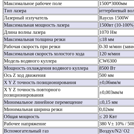
Максимальное рабочее поле
1500*3000мм
Тип лазера
иттербиевый во
Лазерный излучатель
Raycus 1500W
Максимальная мощность лазера
1500вт (10-100%
Длина волны лазера
1070 Нм
Максимальная толщина резки
≤18 мм
Рабочая скорость при резки
0-30 м/мин (зави
Максимальная скорость холостого хода
120 м/мин
Модель водяного куллера
CW6300
Мощность охлаждения водяного куллера
8500 Вт
Ось Z ход движения
500 мм
X Y Z точность позиционирования
±0,06мм/м
X Y Z точность повторного
±0,003мм/м
позиционирования
Минимальное линейное перемещение
≤0,15 мм
Минимальная ширина резки
0,02мм
Общая мощность
≤ 20 Квт
Рабочее напряжение
380 V± 10% / 50
Вспомогательный газ
Воздух/N2/ O2