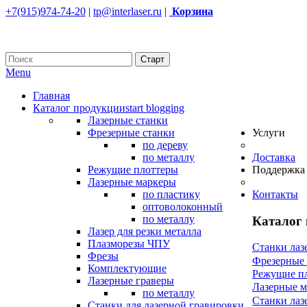
+7(915)974-74-20
|
tp@interlaser.ru
|
Корзина
Menu
Главная
Каталог продукции
start blogging
Лазерные станки
Фрезерные станки
Услуги
по дереву
по металлу
Доставка
Режущие плоттеры
Поддержка
Лазерные маркеры
по пластику
Контакты
оптоволоконный
по металлу
Каталог
Лазер для резки металла
Плазморезы ЧПУ
Станки лаз
Фрезы
Фрезерные
Комплектующие
Режущие п
Лазерные граверы
Лазерные 
по металлу
Станки лаз
Станки для лазерной гравировки