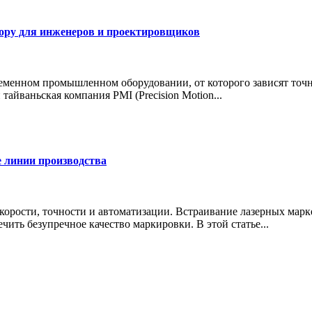
ору для инженеров и проектировщиков
ном промышленном оборудовании, от которого зависят точност
айваньская компания PMI (Precision Motion...
 линии производства
рости, точности и автоматизации. Встраивание лазерных марк
чить безупречное качество маркировки. В этой статье...