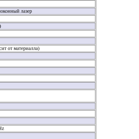
локонный лазер
)
сит от материалла)
Hz