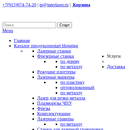
+7(915)974-74-20
|
tp@interlaser.ru
|
Корзина
Menu
Главная
Каталог продукции
start blogging
Лазерные станки
Фрезерные станки
Услуги
по дереву
по металлу
Доставка
Режущие плоттеры
Лазерные маркеры
по пластику
оптоволоконный
по металлу
Лазер для резки металла
Плазморезы ЧПУ
Фрезы
Комплектующие
Лазерные граверы
по металлу
Станки для лазерной гравировки