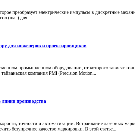
торое преобразует электрические импульсы в дискретные механ
л (шаг) для...
ору для инженеров и проектировщиков
ном промышленном оборудовании, от которого зависят точност
айваньская компания PMI (Precision Motion...
 линии производства
рости, точности и автоматизации. Встраивание лазерных марк
чить безупречное качество маркировки. В этой статье...