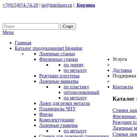
+7(915)974-74-20
|
tp@interlaser.ru
|
Корзина
Menu
Главная
Каталог продукции
start blogging
Лазерные станки
Фрезерные станки
Услуги
по дереву
по металлу
Доставка
Режущие плоттеры
Поддержка
Лазерные маркеры
по пластику
Контакты
оптоволоконный
по металлу
Каталог
Лазер для резки металла
Плазморезы ЧПУ
Станки лаз
Фрезы
Фрезерные
Комплектующие
Режущие п
Лазерные граверы
Лазерные 
по металлу
Станки лаз
Станки для лазерной гравировки