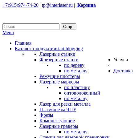
+7(915)974-74-20
|
tp@interlaser.ru
|
Корзина
Menu
Главная
Каталог продукции
start blogging
Лазерные станки
Фрезерные станки
Услуги
по дереву
по металлу
Доставка
Режущие плоттеры
Лазерные маркеры
по пластику
оптоволоконный
по металлу
Лазер для резки металла
Плазморезы ЧПУ
Фрезы
Комплектующие
Лазерные граверы
по металлу
Станки для лазерной гравировки