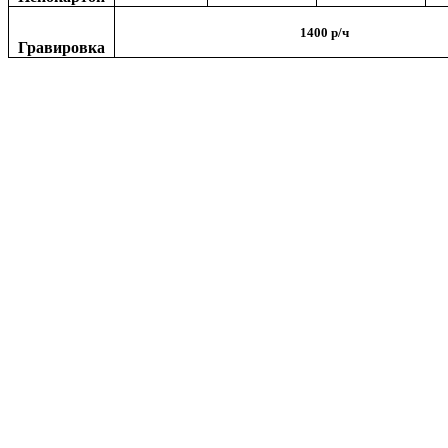
1
4
00 р/ч
Гравировка