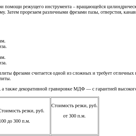
при помощи режущего инструмента – вращающейся цилиндрическо
у. Затем прорезаем различными фрезами пазы, отверстия, канавки
ам.
за.
ам.
за.
плиты фрезами считается одной из сложных и требует отличных
литы.
 а также декоративной гравировке МДФ — с гарантией высокого
Стоимость резки, руб.
Стоимость резки, руб.
от 300 п.м.
 100 до 300 п.м.