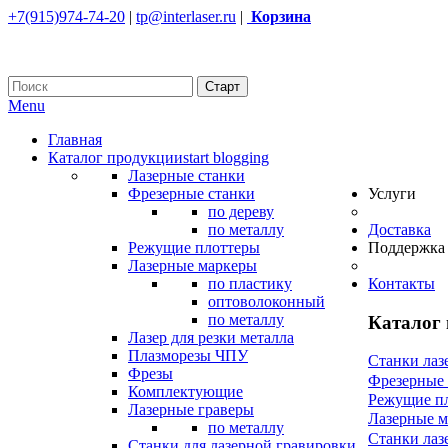
+7(915)974-74-20
|
tp@interlaser.ru
|
Корзина
Menu
Главная
Каталог продукции
start blogging
Лазерные станки
Фрезерные станки
Услуги
по дереву
по металлу
Доставка
Режущие плоттеры
Поддержка
Лазерные маркеры
по пластику
Контакты
оптоволоконный
по металлу
Каталог
Лазер для резки металла
Плазморезы ЧПУ
Станки лаз
Фрезы
Фрезерные
Комплектующие
Режущие п
Лазерные граверы
Лазерные 
по металлу
Станки лаз
Станки для лазерной гравировки