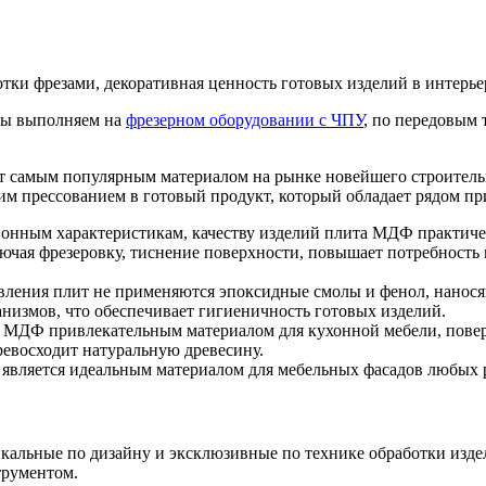
тки фрезами, декоративная ценность готовых изделий в интерье
мы выполняем на
фрезерном оборудовании с ЧПУ
, по передовым 
 самым популярным материалом на рынке новейшего строительн
м прессованием в готовый продукт, который обладает рядом пр
ионным характеристикам, качеству изделий плита МДФ практиче
ючая фрезеровку, тиснение поверхности, повышает потребность
товления плит не применяются эпоксидные смолы и фенол, нано
измов, что обеспечивает гигиеничность готовых изделий.
ла МДФ привлекательным материалом для кухонной мебели, пове
евосходит натуральную древесину.
 является идеальным материалом для мебельных фасадов любых р
кальные по дизайну и эксклюзивные по технике обработки изде
трументом.