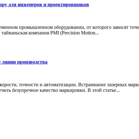
ору для инженеров и проектировщиков
ном промышленном оборудовании, от которого зависят точност
айваньская компания PMI (Precision Motion...
 линии производства
рости, точности и автоматизации. Встраивание лазерных марк
чить безупречное качество маркировки. В этой статье...