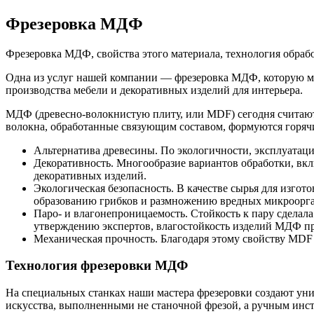
Фрезеровка МДФ
Фрезеровка МДФ, свойства этого материала, технология обрабо
Одна из услуг нашей компании — фрезеровка МДФ, которую 
производства мебели и декоративных изделий для интерьера.
МДФ (древесно-волокнистую плиту, или MDF) сегодня считают
волокна, обработанные связующим составом, формуются горячи
Альтернатива древесины. По экологичности, эксплуатац
Декоративность. Многообразие вариантов обработки, вкл
декоративных изделий.
Экологическая безопасность. В качестве сырья для изго
образованию грибков и размножению вредных микроорган
Паро- и влагонепроницаемость. Стойкость к пару сдела
утверждению экспертов, влагостойкость изделий МДФ пр
Механическая прочность. Благодаря этому свойству MDF
Технология фрезеровки МДФ
На специальных станках наши мастера фрезеровки создают уни
искусства, выполненными не станочной фрезой, а ручным инс