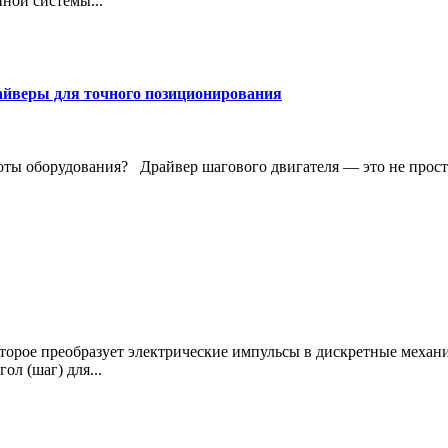
ной системы...
айверы для точного позиционирования
ты оборудования? Драйвер шагового двигателя — это не просто
торое преобразует электрические импульсы в дискретные механ
л (шаг) для...