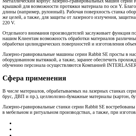
Металлический корпус лазерно-гравировальных машин серии R
крышкой для возможности протяжки материала по оси Y. Благо
длины (например, рулонный). Рабочая поверхность станка обо
же целей, а также, для защиты от лазерного излучения, защи
220 V.
Отдельного внимания производителей заслуживает функция подъ
нашим Клиентам возможность обработки материалов различный
обработки цилиндрических поверхностей и изготовления объе
Лазерно-гравировальные машины серии Rabbit SE просты в на
оборудованном вытяжкой, а также, заранее обеспечить прохожд
обучению персонала осуществляются Компанией INTERLASER б
Сфера применения
В числе материалов, обрабатываемых на лазерных станках сери
брус, ДВП и пр.), целлюлозно-бумажные материалы (картон, бума
Лазерно-гравировальные станки серии Rabbit SE востребован
в мебельном и ритуальном производствах, а также, при изгото