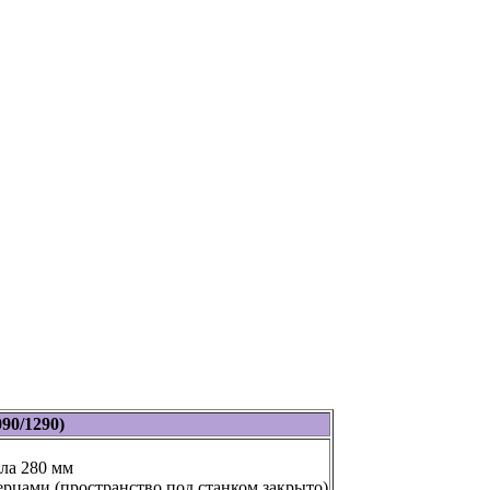
090/1290)
ла 280 мм
верцами (пространство под станком закрыто)