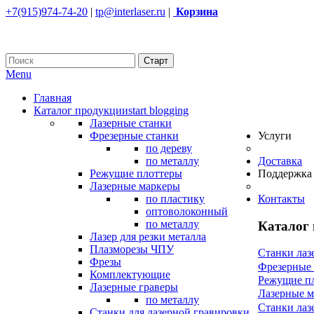
+7(915)974-74-20
|
tp@interlaser.ru
|
Корзина
Menu
Главная
Каталог продукции
start blogging
Лазерные станки
Фрезерные станки
Услуги
по дереву
по металлу
Доставка
Режущие плоттеры
Поддержка
Лазерные маркеры
по пластику
Контакты
оптоволоконный
по металлу
Каталог
Лазер для резки металла
Плазморезы ЧПУ
Станки лаз
Фрезы
Фрезерные
Комплектующие
Режущие п
Лазерные граверы
Лазерные 
по металлу
Станки лаз
Станки для лазерной гравировки