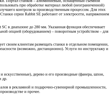
зки. Портал станков – алюминиевый, оснащенный съемной
пользовать при обработке материал любой (неограниченной)
илучшего контроля за производственным процессом. Для этих
Станки серии Rabbit SE работают от электросети, напряжением
 SC в диапазоне до 280 мм. Указанная функция обеспечивает
ьной опцией (оборудованием) – поворотным устройством – для
ет своим клиентам размещать станки в отдельном помещении,
опасности (возможно, дистанционно). Услуги по инструктажу и
и искусственные), дерево и его производные (фанера, шпон,
и др.
риалов в рекламной и подарочно-сувенирной промышленности,
 производстве и прочее.