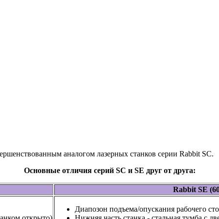
вершенствованным аналогом лазерных станков серии Rabbit SС.
Основные отличия серий SC и SE друг от друга:
Rabbit SE (6
Диапозон подъема/опускания рабочего сто
танком открыто)
Нижняя часть станка - стальная тумба с д