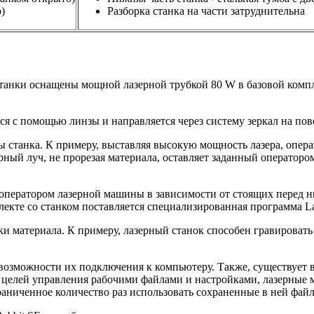
)
Разборка станка на части затруднительна
танки оснащены мощной лазерной трубкой 80 W в базовой компл
ся с помощью линзы и направляется через систему зеркал на по
ы станка. К примеру, выставляя высокую мощность лазера, опера
рный луч, не прорезая материала, оставляет заданный операторо
 оператором лазерной машины в зависимости от стоящих перед н
екте со станком поставляется специализированная программа La
и материала. К примеру, лазерный станок способен гравировать 
 возможности их подключения к компьютеру. Также, существует
для целей управления рабочими файлами и настройками, лазерны
раниченное количество раз использовать сохраненные в ней фай