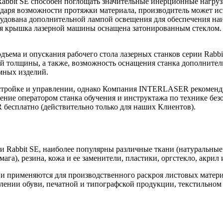
abbit SE способен поглощать значительные инерционные нагру
даря возможности протяжки материала, производитель может ис
рудована дополнительной лампой освещения для обеспечения на
тная крышка лазерной машины оснащена затонированным стеклом. 
ема и опускания рабочего стола лазерных станков серии Rabbit
 толщины, а также, возможность оснащения станка дополнител
мных изделий.
стройке и управлении, однако Компания INTERLASER рекоменду
ение оператором станка обучения и инструктажа по технике без
есплатно (действительно только для наших Клиентов).
и Rabbit SE, наиболее популярны различные ткани (натуральные 
га), резина, кожа и ее заменители, пластики, оргстекло, акрил 
ы и применяются для производственного раскроя листовых мате
влении обуви, печатной и типографской продукции, текстильном