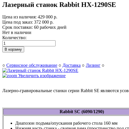
Лазерный станок Rabbit HX-1290SE
Цена из наличия:
429 000 р.
Цена под заказ:
372 000 р.
Срок поставки: 60 рабочих дней
Нет в наличии
Количество:
В корзину
○
Сервисное обслуживание
○
Доставка
○
Лизинг
○
Увеличить изображение
Лазерно-гравировальные станки серии Rabbit SE являются усо
Rabbit SC (6090/1290)
Диапозон подъма/опускания рабочего стола 160 мм
Нижняя часть станка - сварная рама (пространство под с