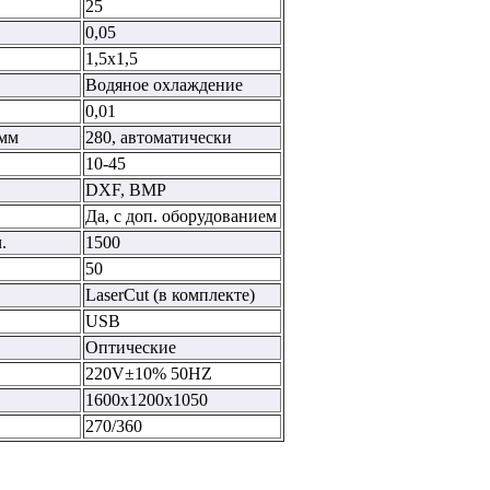
25
0,05
1,5х1,5
Водяное охлаждение
0,01
 мм
280, автоматически
10-45
DXF, BMP
Да, с доп. оборудованием
.
1500
50
LaserCut (в комплекте)
USB
Оптические
220V±10% 50HZ
1600х1200х1050
270/360