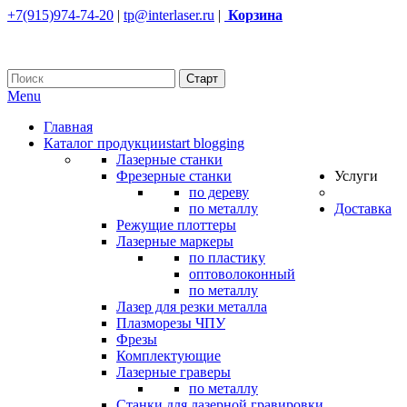
+7(915)974-74-20
|
tp@interlaser.ru
|
Корзина
Menu
Главная
Каталог продукции
start blogging
Лазерные станки
Фрезерные станки
Услуги
по дереву
по металлу
Доставка
Режущие плоттеры
Лазерные маркеры
по пластику
оптоволоконный
по металлу
Лазер для резки металла
Плазморезы ЧПУ
Фрезы
Комплектующие
Лазерные граверы
по металлу
Станки для лазерной гравировки