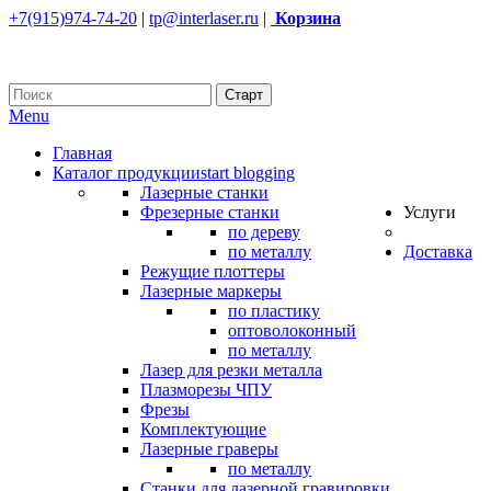
+7(915)974-74-20
|
tp@interlaser.ru
|
Корзина
Menu
Главная
Каталог продукции
start blogging
Лазерные станки
Фрезерные станки
Услуги
по дереву
по металлу
Доставка
Режущие плоттеры
Лазерные маркеры
по пластику
оптоволоконный
по металлу
Лазер для резки металла
Плазморезы ЧПУ
Фрезы
Комплектующие
Лазерные граверы
по металлу
Станки для лазерной гравировки