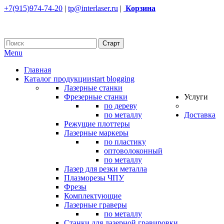
+7(915)974-74-20
|
tp@interlaser.ru
|
Корзина
Menu
Главная
Каталог продукции
start blogging
Лазерные станки
Фрезерные станки
Услуги
по дереву
по металлу
Доставка
Режущие плоттеры
Лазерные маркеры
по пластику
оптоволоконный
по металлу
Лазер для резки металла
Плазморезы ЧПУ
Фрезы
Комплектующие
Лазерные граверы
по металлу
Станки для лазерной гравировки