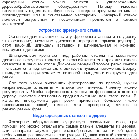
фрезерный станок можно отнести к универсальным
деревообрабатывающим оборудованием. Потому имеется
возможность отделывать брус, пазы, гнезда и проушины на малых
производствах или в собственных мастерских. Фрезерный станок
является актуальным и незаменимым предметом в каждой
мастерской.
Устройство фрезерного станка
Основные действующие части у фрезерного аппарата по дереву
это основание, механизм дискового переднего тормоза (суппорт),
стол рабочий, шпиндель вставной и шпиндель-вал и конечно,
инструмент для резки.
Шпиндель-вал крепиться под рабочим столом на механизме
дискового переднего тормоза, а верхний конец его проходит сквозь
отверстие в рабочем столе. Дисковый передний тормоз регулируется
– опускается и поднимается, ставиться в нужном положении. Вверху
шпинделя-вала прикрепляется вставной шпиндель и инструмент для
резки.
Для того чтобы выполнять фрезерование по прямой, нужны
направляющие элементы – планка или линейка. Линейку можно
регулировать. Чтобы зафиксировать упоры на фрезерном станке по
дереву, имеются специально предназначенные для этого пазы. В
качестве инструмента для резки применяют большое число
всевозможных ножей, головок для фрезеровки, дисков и
разнообразных фрез.
Виды фрезерных станков по дереву
Фрезерное оборудование существует различных типов, при
помощи его можно отделывать самые разные элементы из дерева.
Эти аппараты служат для разнообразных целей, и обладают
небольшими различиями в конструкции. Однако каждый фрезерный