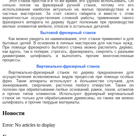
Этот станок простой и в то же время, его удобно использовать. Он
сильно похож на фрезерный ручной станок, потому что его
использование наиболее актуально на малых производствах и в
частных мастерских. За счет своего габарита и вместе с этим
вероятностью осуществления сложной работы, применение такого
фрезерного аппарата по дереву будет полезным при производстве
мелких элементов мебели, откосов и остальных деталей.
Бытовой фрезерный станок
Как можно увидеть из наименования, этот станок применяют и для
бытовых целей. В основном в личных мастерских для частных нужд.
При помощи фрезерного бытового станка можно распилить дерево,
как вдоль, так и поперек, строгать, фрезеровать, сверлить с разными
диаметрами, шлифовать и выполнять прочие многочисленные
процессы.
Вертикально-фрезерный станок
Вертикально-фрезерный станок по дереву предназначен для
осуществления всевозможных видов процессов при помощи особых
фрез. Такие аппараты используют в большинстве случаев, для
зенкерования, сверления, расточки любого отверстия. Также он
полезен при обрабатывании любых оснований, рамок, пазов, штампов
и прочих типов элементов. Используют фрезерный вертикальный
станок не только для обрабатывания древесины, но также им можно
шлифовать и прочие твердые материалы.
Новости
Error: No articles to display