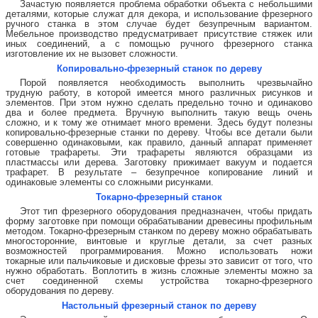
Зачастую появляется проблема обработки объекта с небольшими
деталями, которые служат для декора, и использование фрезерного
ручного станка в этом случае будет безупречным вариантом.
Мебельное производство предусматривает присутствие стяжек или
иных соединений, а с помощью ручного фрезерного станка
изготовление их не вызовет сложности.
Копировально-фрезерный станок по дереву
Порой появляется необходимость выполнить чрезвычайно
трудную работу, в которой имеется много различных рисунков и
элементов. При этом нужно сделать предельно точно и одинаково
два и более предмета. Вручную выполнить такую вещь очень
сложно, и к тому же отнимает много времени. Здесь будут полезны
копировально-фрезерные станки по дереву. Чтобы все детали были
совершенно одинаковыми, как правило, данный аппарат применяет
готовые трафареты. Эти трафареты являются образцами из
пластмассы или дерева. Заготовку прижимает вакуум и подается
трафарет. В результате – безупречное копирование линий и
одинаковые элементы со сложными рисунками.
Токарно-фрезерный станок
Этот тип фрезерного оборудования предназначен, чтобы придать
форму заготовке при помощи обрабатывании древесины профильным
методом. Токарно-фрезерным станком по дереву можно обрабатывать
многосторонние, винтовые и круглые детали, за счет разных
возможностей программирования. Можно использовать ножи
токарные или пальчиковые и дисковые фрезы это зависит от того, что
нужно обработать. Воплотить в жизнь сложные элементы можно за
счет соединенной схемы устройства токарно-фрезерного
оборудования по дереву.
Настольный фрезерный станок по дереву