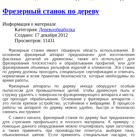
Фрезерный станок по дереву
Информация о материале
Категория:
Деревообработка
Создано: 17 декабря 2012
Просмотров: 11431
Фрезерные станки имеют обширную область использования. В
основном фрезерный аппарат предназначен для изготовления
фасонных деталей из древесины, также его используют для
фрезерования плоскостного и обрабатывания профилей, или для
фрезерования объемных рельефов изделий и элементов. Эти станки
по дереву должны проходить специальную сертификацию и отвечать
нормативам и всем правилам безопасности, которые необходимы во
время работы.
Фрезерные аппараты по дереву иногда оборудуют особым
пылесосом для промышленных целей, чтобы древесную пыль и
стружку удалять с поверхности функционирующего аппарата и места,
где проходит обрабатывание. Основание у фрезерных аппаратов –
это литое крепкое устройство, устойчивое к вибрациям. В процессе
работы на аппарате по дереву можно удобно, быстро и безопасно
сменить инструмент.
С самого начала, фрезерный станок по дереву был предназначен
для строгания профильного и плоского материала. К примеру, с
помощью данного оборудования можно отшлифовать края заготовок,
а также применять при производстве плинтуса, выборки паза,
обыкновенных шипов. Если применять специальные насадки, то