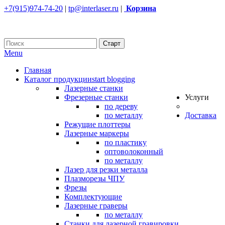
+7(915)974-74-20
|
tp@interlaser.ru
|
Корзина
Menu
Главная
Каталог продукции
start blogging
Лазерные станки
Фрезерные станки
Услуги
по дереву
по металлу
Доставка
Режущие плоттеры
Лазерные маркеры
по пластику
оптоволоконный
по металлу
Лазер для резки металла
Плазморезы ЧПУ
Фрезы
Комплектующие
Лазерные граверы
по металлу
Станки для лазерной гравировки