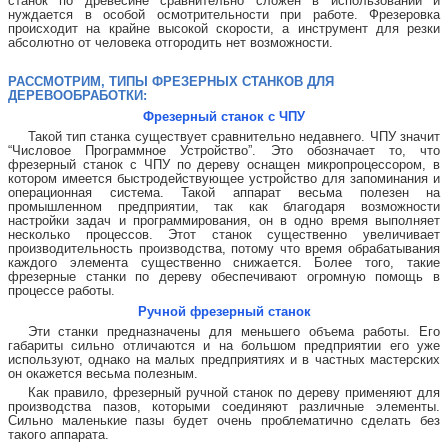
станок по древесине сравнительно сложен в использовании и
нуждается в особой осмотрительности при работе. Фрезеровка
происходит на крайне высокой скорости, а инструмент для резки
абсолютно от человека отгородить нет возможности.
РАССМОТРИМ, ТИПЫ ФРЕЗЕРНЫХ СТАНКОВ ДЛЯ
ДЕРЕВООБРАБОТКИ:
Фрезерный станок с ЧПУ
Такой тип станка существует сравнительно недавнего. ЧПУ значит
“Числовое Программное Устройство”. Это обозначает то, что
фрезерный станок с ЧПУ по дереву оснащен микропроцессором, в
котором имеется быстродействующее устройство для запоминания и
операционная система. Такой аппарат весьма полезен на
промышленном предприятии, так как благодаря возможности
настройки задач и программирования, он в одно время выполняет
несколько процессов. Этот станок существенно увеличивает
производительность производства, потому что время обрабатывания
каждого элемента существенно снижается. Более того, такие
фрезерные станки по дереву обеспечивают огромную помощь в
процессе работы.
Ручной фрезерный станок
Эти станки предназначены для меньшего объема работы. Его
габариты сильно отличаются и на большом предприятии его уже
используют, однако на малых предприятиях и в частных мастерских
он окажется весьма полезным.
Как правило, фрезерный ручной станок по дереву применяют для
производства пазов, которыми соединяют различные элементы.
Сильно маленькие пазы будет очень проблематично сделать без
такого аппарата.