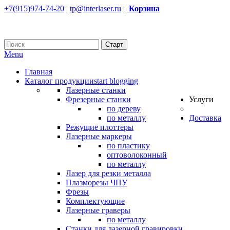
+7(915)974-74-20
|
tp@interlaser.ru
|
Корзина
Menu
Главная
Каталог продукции
start blogging
Лазерные станки
Фрезерные станки
Услуги
по дереву
по металлу
Доставка
Режущие плоттеры
Лазерные маркеры
по пластику
оптоволоконный
по металлу
Лазер для резки металла
Плазморезы ЧПУ
Фрезы
Комплектующие
Лазерные граверы
по металлу
Станки для лазерной гравировки