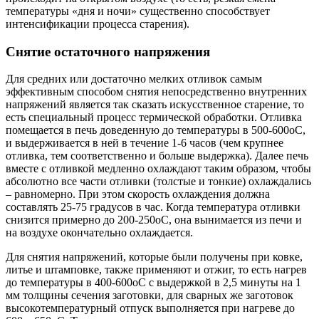
температуры «дня и ночи» существенно способствует
интенсификации процесса старения).
Снятие остаточного напряжения
Для средних или достаточно мелких отливок самым
эффективным способом снятия непосредственно внутренних
напряжений является так сказать искусственное старение, то
есть специальный процесс термической обработки. Отливка
помещается в печь доведенную до температуры в 500-600оС,
и выдерживается в ней в течение 1-6 часов (чем крупнее
отливка, тем соответственно и больше выдержка). Далее печь
вместе с отливкой медленно охлаждают таким образом, чтобы
абсолютно все части отливки (толстые и тонкие) охлаждались
– равномерно. При этом скорость охлаждения должна
составлять 25-75 градусов в час. Когда температура отливки
снизится примерно до 200-250оС, она вынимается из печи и
на воздухе окончательно охлаждается.
Для снятия напряжений, которые были получены при ковке,
литье и штамповке, также применяют и отжиг, то есть нагрев
до температуры в 400-600оС с выдержкой в 2,5 минуты на 1
мм толщины сечения заготовки, для сварных же заготовок
высокотемпературный отпуск выполняется при нагреве до