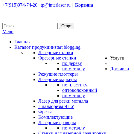
+7(915)974-74-20
|
tp@interlaser.ru
|
Корзина
Menu
Главная
Каталог продукции
start blogging
Лазерные станки
Фрезерные станки
Услуги
по дереву
по металлу
Доставка
Режущие плоттеры
Лазерные маркеры
по пластику
оптоволоконный
по металлу
Лазер для резки металла
Плазморезы ЧПУ
Фрезы
Комплектующие
Лазерные граверы
по металлу
Станки для лазерной гравировки