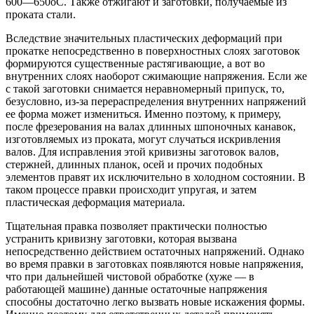
600—650оС. Также отжигают и заготовки, получаемые из
проката стали.
Вследствие значительных пластических деформаций при
прокатке непосредственно в поверхностных слоях заготовок
формируются существенные растягивающие, а вот во
внутренних слоях наоборот сжимающие напряжения. Если же
с такой заготовки снимается неравномерный припуск, то,
безусловно, из-за перераспределения внутренних напряжений
ее форма может измениться. Именно поэтому, к примеру,
после фрезерования на валах длинных шпоночных канавок,
изготовляемых из проката, могут случаться искривления
валов. Для исправления этой кривизны заготовок валов,
стержней, длинных планок, осей и прочих подобных
элементов правят их исключительно в холодном состоянии. В
таком процессе правки происходит упругая, и затем
пластическая деформация материала.
Тщательная правка позволяет практически полностью
устранить кривизну заготовки, которая вызвана
непосредственно действием остаточных напряжений. Однако
во время правки в заготовках появляются новые напряжения,
что при дальнейшей чистовой обработке (хуже — в
работающей машине) данные остаточные напряжения
способны достаточно легко вызвать новые искажения формы.