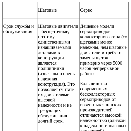
Шаговые
Серво
Срок службы и
Шаговые двигатели
Дешевые модели
обслуживания
– бесщеточные,
сервоприводов
поэтому
коллекторного типа (со
единственными
щетками) менее
изнашиваемыми
надежны, чем шаговые
деталями в
двигатели и требуют
конструкции
замены щеток
являются
примерно через 5000
подшипники
часов непрерывной
(изначально очень
работы.
надежная
Большинство
конструкция). Это
современных
позволяет считать
бесколлекторных
их двигателями
сервоприводов от
высокой
известных японских
надежности и не
производителей
требующих
отличаются высокой
обслуживания
надежностью (близкой
долгий срок.
к надежности шаговых
двигателей).