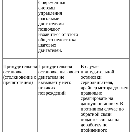
Современные
системы
управления
шаговыми
двигателями
позволяют
избавиться от этого
общего недостатка
шаговых
двигателей.
Принудительная
Принудительная
В случае
остановка
остановка шагового
принудительной
(столкновение с
двигателя не
остановки
препятствием)
вызывает у него
серводвигателя,
никаких
драйвер мотора должен
повреждений
правильно
среагировать на
данную остановку. В
противном случае по
обратной связи
подается сигнал на
доработку не
пройденного