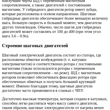
наилучшие черты ШД с переменным магнитным
сопротивлением, а также двигателей с постоянными
магнитами. У гибридного двигателя ротор имеет зубцы,
которые расположены в осевом направлении. Шаговые
гибридные двигатели обеспечивают более меньшую величину
шага, большую скорость и больший момент, чем двигатели
других типов/видов. Обычно, число шагов для гибридных
двигателей может составлять от 100 до 400 (при этом угол
шага 3.6 – 0.9о).
Строение шаговых двигателей
Шаговый электрический двигатель состоит из статора, где
расположены обмотки возбуждения (т. е. катушки
электромагнитов) и соответственно ротора с постоянными
магнитами (также используются роторы с переменным
магнитным сопротивлением – но реже). ШД с магнитным
ротором позволяют обеспечивать фиксацию ротора при
обесточенных обмотках и получать больший крутящий
момент. Именно благодаря этому, шаговые двигатели
достаточно часто применяются в станках с ЧПУ.
Достаточно высокая температура, которая создана в катушках,
способна легко рассеяться через массу самого двигателя,
таким образом, шаговые электродвигатели от нагрева менее