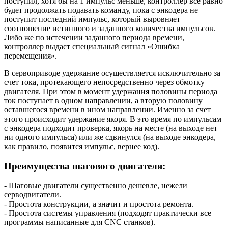
поступил, хотя бы на 1 импульс меньше, контроллер все равно
будет продолжать подавать команду, пока с энкодера не
поступит последний импульс, который выровняет
соотношение истинного и заданного количества импульсов.
Либо же по истечении заданного периода времени,
контроллер выдаст специальный сигнал «Ошибка
перемещения».
В сервоприводе удержание осуществляется исключительно за
счет тока, протекающего непосредственно через обмотку
двигателя. При этом в момент удержания половины периода
ток поступает в одном направлении, а вторую половину
оставшегося времени в ином направлении. Именно за счет
этого происходит удержание якоря. В это время по импульсам
с энкодера подходит проверка, якорь на месте (на выходе нет
ни одного импульса) или же сдвинулся (на выходе энкодера,
как правило, появится импульс, вернее код).
Преимущества шагового двигателя:
- Шаговые двигатели существенно дешевле, нежели
серводвигатели.
- Простота конструкции, а значит и простота ремонта.
- Простота системы управления (подходят практически все
программы написанные для CNC станков).