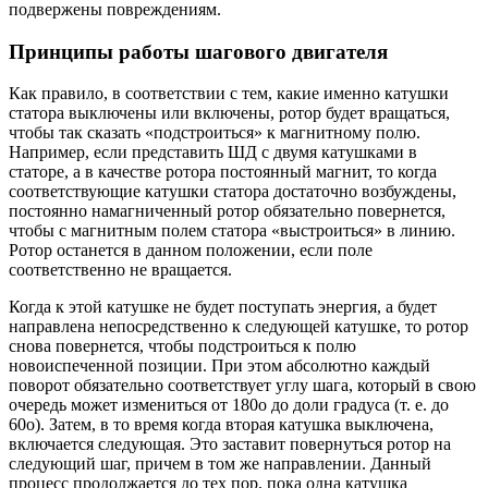
подвержены повреждениям.
Принципы работы шагового двигателя
Как правило, в соответствии с тем, какие именно катушки
статора выключены или включены, ротор будет вращаться,
чтобы так сказать «подстроиться» к магнитному полю.
Например, если представить ШД с двумя катушками в
статоре, а в качестве ротора постоянный магнит, то когда
соответствующие катушки статора достаточно возбуждены,
постоянно намагниченный ротор обязательно повернется,
чтобы с магнитным полем статора «выстроиться» в линию.
Ротор останется в данном положении, если поле
соответственно не вращается.
Когда к этой катушке не будет поступать энергия, а будет
направлена непосредственно к следующей катушке, то ротор
снова повернется, чтобы подстроиться к полю
новоиспеченной позиции. При этом абсолютно каждый
поворот обязательно соответствует углу шага, который в свою
очередь может измениться от 180о до доли градуса (т. е. до
60о). Затем, в то время когда вторая катушка выключена,
включается следующая. Это заставит повернуться ротор на
следующий шаг, причем в том же направлении. Данный
процесс продолжается до тех пор, пока одна катушка