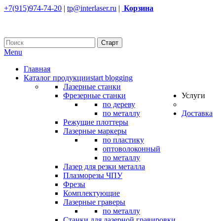
+7(915)974-74-20
|
tp@interlaser.ru
|
Корзина
Menu
Главная
Каталог продукции
start blogging
Лазерные станки
Фрезерные станки
Услуги
по дереву
по металлу
Доставка
Режущие плоттеры
Лазерные маркеры
по пластику
оптоволоконный
по металлу
Лазер для резки металла
Плазморезы ЧПУ
Фрезы
Комплектующие
Лазерные граверы
по металлу
Станки для лазерной гравировки