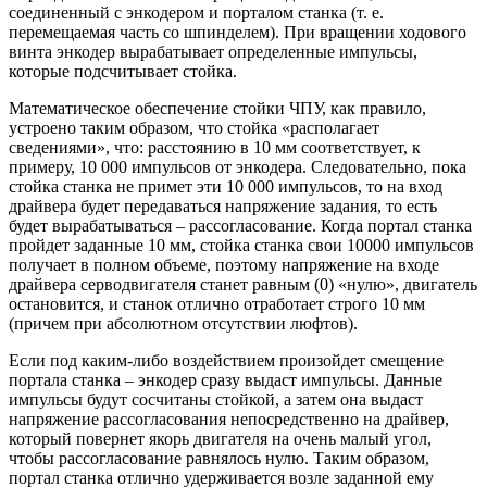
соединенный с энкодером и порталом станка (т. е.
перемещаемая часть со шпинделем). При вращении ходового
винта энкодер вырабатывает определенные импульсы,
которые подсчитывает стойка.
Математическое обеспечение стойки ЧПУ, как правило,
устроено таким образом, что стойка «располагает
сведениями», что: расстоянию в 10 мм соответствует, к
примеру, 10 000 импульсов от энкодера. Следовательно, пока
стойка станка не примет эти 10 000 импульсов, то на вход
драйвера будет передаваться напряжение задания, то есть
будет вырабатываться – рассогласование. Когда портал станка
пройдет заданные 10 мм, стойка станка свои 10000 импульсов
получает в полном объеме, поэтому напряжение на входе
драйвера серводвигателя станет равным (0) «нулю», двигатель
остановится, и станок отлично отработает строго 10 мм
(причем при абсолютном отсутствии люфтов).
Если под каким-либо воздействием произойдет смещение
портала станка – энкодер сразу выдаст импульсы. Данные
импульсы будут сосчитаны стойкой, а затем она выдаст
напряжение рассогласования непосредственно на драйвер,
который повернет якорь двигателя на очень малый угол,
чтобы рассогласование равнялось нулю. Таким образом,
портал станка отлично удерживается возле заданной ему