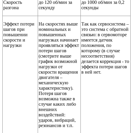
Скорость
до 120 об/мин за
до 1000 об/мин за 0,2
разгона
секунду
секунды
Эффект потери
На скоростях выше
Так как сервосистема –
шагов при
номинальных и
это система с обратной
повышении
повышенных
связью: в сервомоторе
скорости и
нагрузках начинает
имеется датчик
нагрузки
проявляться эффект
положения, по
потери шагов
которому (в случае
(смотрите выше
несоответствия)
график возможной
делается коррекция - то
нагрузки от
эффекта потери шагов
скорости вращения
в ней нет.
двигателя –
механическую
характеристику).
Потеря шагов
возможна также в
случае каких либо
внешних
воздействий:
ударов, вибраций,
резонансов и т.п.