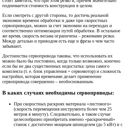
стоит заметить, что при этом резко и, причем значительно
поднимается стоимость конструкции в целом.
Если смотреть с другой стороны, то достичь реальной
экономии времени обработки и даже при скоростных
сервоприводах, можно за счет экономии на переходах и
соответственно оптимизации путей обработки. В остальное
же время, скорость весьма ограничена – режимами резки.
Между деталью и приводом есть еще и фреза о чем часто
забывают.
Достоинства сервопривода таковы, что использовать их
можно было бы постоянно, когда только возможно, конечно
если бы не два существенных недостатка: цена самого
комплекта (т. е. блок управления + сервомотор) и сложность
настройки, которая временами делает применение
сервопривода совершенно – необоснованным.
В каких случаях необходимы сервоприводы:
При скоростных раскроях материала «листового»
(скорость перемещения инструмента более чем 25
метров в минуту). Следовательно, в таком случае
целесообразно приобретать именно «раскроечный»
станок с достаточно мощным шпинделем (до 5 кВт) и с