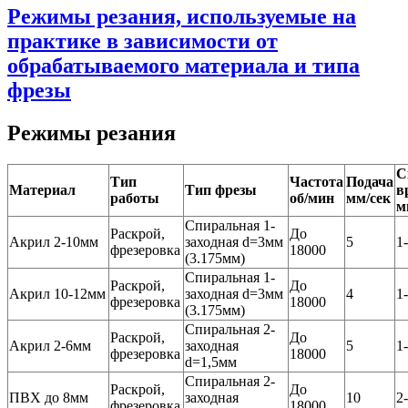
Режимы резания, используемые на
практике в зависимости от
обрабатываемого материала и типа
фрезы
Режимы резания
С
Тип
Частота
Подача
Материал
Тип фрезы
в
работы
об/мин
мм/сек
м
Спиральная 1-
Раскрой,
До
Акрил 2-10мм
заходная d=3мм
5
1
фрезеровка
18000
(3.175мм)
Спиральная 1-
Раскрой,
До
Акрил 10-12мм
заходная d=3мм
4
1
фрезеровка
18000
(3.175мм)
Спиральная 2-
Раскрой,
До
Акрил 2-6мм
заходная
5
1
фрезеровка
18000
d=1,5мм
Спиральная 2-
Раскрой,
До
ПВХ до 8мм
заходная
10
2
фрезеровка
18000