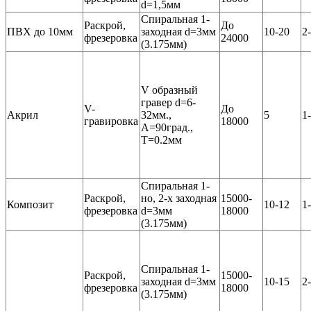
d=1,5мм
Спиральная 1-
Раскрой,
До
ПВХ до 10мм
заходная d=3мм
10-20
2
фрезеровка
24000
(3.175мм)
V образный
гравер d=6-
V-
До
Акрил
32мм.,
5
1
гравировка
18000
А=90град.,
Т=0.2мм
Спиральная 1-
Раскрой,
но, 2-х заходная
15000-
Композит
10-12
1
фрезеровка
d=3мм
18000
(3.175мм)
Спиральная 1-
Раскрой,
15000-
заходная d=3мм
10-15
2
фрезеровка
18000
(3.175мм)