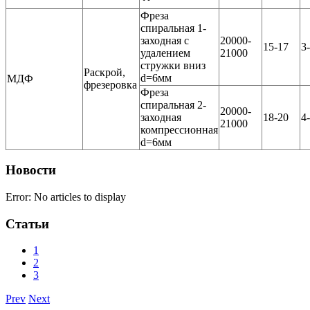
Фреза
спиральная 1-
заходная с
20000-
15-17
3
удалением
21000
стружки вниз
Раскрой,
d=6мм
МДФ
фрезеровка
Фреза
спиральная 2-
20000-
заходная
18-20
4
21000
компрессионная
d=6мм
Новости
Error: No articles to display
Статьи
1
2
3
Prev
Next