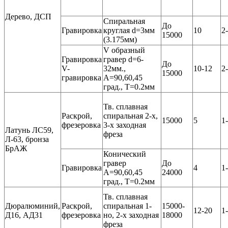
Дерево, ДСП
Спиральная
До
Гравировка
круглая d=3мм
10
2
15000
(3.175мм)
V образный
Гравировка
гравер d=6-
До
V-
32мм.,
10-12
2
15000
гравировка
А=90,60,45
град., Т=0.2мм
Тв. сплавная
Раскрой,
спиральная 2-х,
15000
5
1
фрезеровка
3-х заходная
Латунь ЛС59,
фреза
Л-63, бронза
БрАЖ
Конический
гравер
До
Гравировка
4
1
А=90,60,45
24000
град., Т=0.2мм
Тв. сплавная
Дюралюминий,
Раскрой,
спиральная 1-
15000-
12-20
1
Д16, АД31
фрезеровка
но, 2-х заходная
18000
фреза