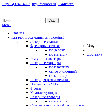
+7(915)974-74-20
|
tp@interlaser.ru
|
Корзина
Menu
Главная
Каталог продукции
start blogging
Лазерные станки
Фрезерные станки
Услуги
по дереву
по металлу
Доставка
Режущие плоттеры
Лазерные маркеры
по пластику
оптоволоконный
по металлу
Лазер для резки металла
Плазморезы ЧПУ
Фрезы
Комплектующие
Лазерные граверы
по металлу
Станки для лазерной гравировки