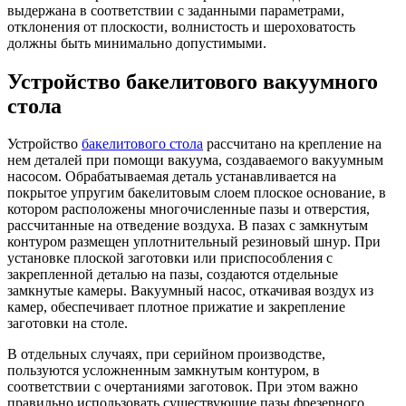
выдержана в соответствии с заданными параметрами,
отклонения от плоскости, волнистость и шероховатость
должны быть минимально допустимыми.
Устройство бакелитового вакуумного
стола
Устройство
бакелитового стола
рассчитано на крепление на
нем деталей при помощи вакуума, создаваемого вакуумным
насосом. Обрабатываемая деталь устанавливается на
покрытое упругим бакелитовым слоем плоское основание, в
котором расположены многочисленные пазы и отверстия,
рассчитанные на отведение воздуха. В пазах с замкнутым
контуром размещен уплотнительный резиновый шнур. При
установке плоской заготовки или приспособления с
закрепленной деталью на пазы, создаются отдельные
замкнутые камеры. Вакуумный насос, откачивая воздух из
камер, обеспечивает плотное прижатие и закрепление
заготовки на столе.
В отдельных случаях, при серийном производстве,
пользуются усложненным замкнутым контуром, в
соответствии с очертаниями заготовок. При этом важно
правильно использовать существующие пазы фрезерного