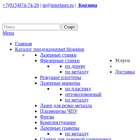
+7(915)974-74-20
|
tp@interlaser.ru
|
Корзина
Menu
Главная
Каталог продукции
start blogging
Лазерные станки
Фрезерные станки
Услуги
по дереву
по металлу
Доставка
Режущие плоттеры
Лазерные маркеры
по пластику
оптоволоконный
по металлу
Лазер для резки металла
Плазморезы ЧПУ
Фрезы
Комплектующие
Лазерные граверы
по металлу
Станки для лазерной гравировки