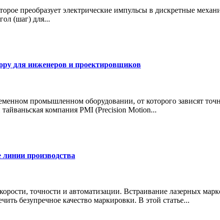
торое преобразует электрические импульсы в дискретные механ
л (шаг) для...
ору для инженеров и проектировщиков
ном промышленном оборудовании, от которого зависят точност
айваньская компания PMI (Precision Motion...
 линии производства
рости, точности и автоматизации. Встраивание лазерных марк
чить безупречное качество маркировки. В этой статье...