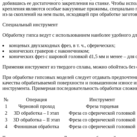
добившись ее достаточного закрепления на станке. Чтобы исп
крепления являются особые вакуумные прижимы, специально п
из-за скоплений на нем пыли, исходящей при обработке заготов
Специальный инструмент
Обработку гипса ведут с использованием наиболее удобного дл
концевых двухзаходных фрез, в т. ч., сферических;
конических граверов с наконечником;
конических фрез с шаровой головкой d1,5 мм и менее – для
Применяя инструмент из твердого сплава, можно обойтись без
При обработке гипсовых моделей следует отдавать предпочтен
качества обрабатываемой поверхности и повышенном износе ин
инструмента. Примерная последовательность обработки сложн
№
Операция
Инструмент
1
Черновой проход
Фреза торцевая
2
3D обработка – I этап
Фреза со сферической головкой
3
3D обработка – II этап
Фреза со сферической головкой
4
Финишная обработка
Фреза со сферической головкой