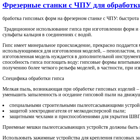
Фрезерные станки с ЧПУ для обработк
бработка гипсовых форм на фрезерном станке с ЧПУ: быстрота
Традиционное использование гипса при изготовлении форм и о
сульфаты кальция в соединениях с водой.
Гипс имеет минеральное происхождение, прекрасно поддается 
использующимися для изготовления моделей, – пенопластом, по
изготовленная модель нуждается в дополнительной инструмент
способность гипса поглощать воду: гипсовые формы впитывают
получению более четкого рельефа моделей, в частности, при и
Специфика обработки гипса
Мелкая пыль, возникающая при обработке гипсовых изделий – 
уменьшить запыленность и оседание гипсовой пыли на движущ
специальными строительными пылеотсасывающими устрой
защитой электродвигателя от мелкодисперсной пыли;
защитными чехлами и приспособлениями для укрытия ШВП
Приемные мешки пылеотсасывающих устройств должны быть и
Использовать зажимные устройства для крепления гипсовых за