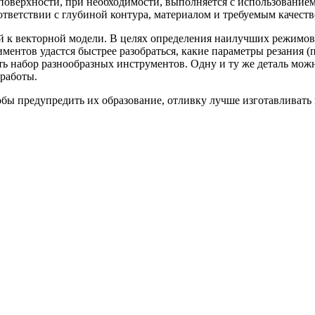
верхности, при необходимости, выполняется с использованием 
тветствии с глубиной контура, материалом и требуемым качеств
ой к векторной модели. В целях определения наилучших режимо
ентов удастся быстрее разобраться, какие параметры резания (п
ть набор разнообразных инструментов. Одну и ту же деталь можн
 работы.
обы предупредить их образование, отливку лучше изготавливать