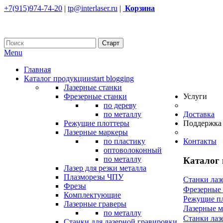
+7(915)974-74-20
|
tp@interlaser.ru
|
Корзина
Menu
Главная
Каталог продукции
start blogging
Лазерные станки
Фрезерные станки
Услуги
по дереву
по металлу
Доставка
Режущие плоттеры
Поддержка
Лазерные маркеры
по пластику
Контакты
оптоволоконный
по металлу
Каталог
Лазер для резки металла
Плазморезы ЧПУ
Станки лаз
Фрезы
Фрезерные
Комплектующие
Режущие п
Лазерные граверы
Лазерные 
по металлу
Станки лаз
Станки для лазерной гравировки