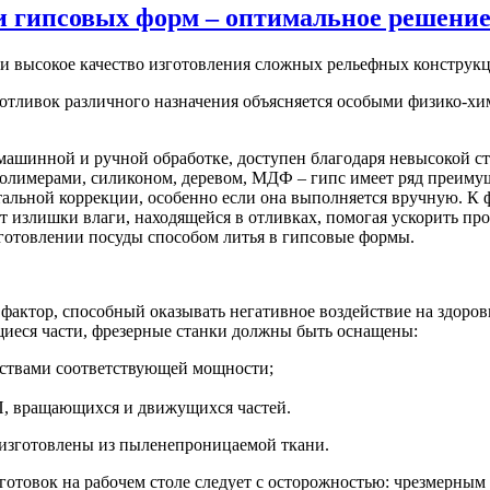
и гипсовых форм – оптимальное решени
 и высокое качество изготовления сложных рельефных конструк
тливок различного назначения объясняется особыми физико-хим
машинной и ручной обработке, доступен благодаря невысокой с
лимерами, силиконом, деревом, МДФ – гипс имеет ряд преимущест
альной коррекции, особенно если она выполняется вручную. К ф
 излишки влаги, находящейся в отливках, помогая ускорить про
зготовлении посуды способом литья в гипсовые формы.
фактор, способный оказывать негативное воздействие на здоров
иеся части, фрезерные станки должны быть оснащены:
ствами соответствующей мощности;
, вращающихся и движущихся частей.
зготовлены из пыленепроницаемой ткани.
готовок на рабочем столе следует с осторожностью: чрезмерны