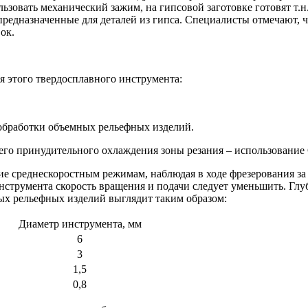
ользовать механический зажим, на гипсовой заготовке готовят 
редназначенные для деталей из гипса. Специалисты отмечают, 
ок.
я этого твердосплавного инструмента:
 обработки объемных рельефных изделий.
 его принудительного охлаждения зоны резания – использование
ие среднескоростным режимам, наблюдая в ходе фрезерования за
струмента скорость вращения и подачи следует уменьшить. Глу
ых рельефных изделий выглядит таким образом:
Диаметр инструмента, мм
6
3
1,5
0,8