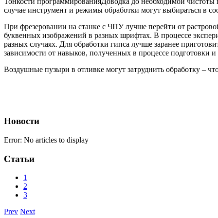
Тонкости программированияДоводка до необходимой чистоты по
случае инструмент и режимы обработки могут выбираться в соо
При фрезеровании на станке с ЧПУ лучше перейти от растров
буквенных изображений в разных шрифтах. В процессе эксперим
разных случаях. Для обработки гипса лучше заранее приготови
зависимости от навыков, полученных в процессе подготовки и
Воздушные пузыри в отливке могут затруднить обработку – чт
Новости
Error: No articles to display
Статьи
1
2
3
Prev
Next