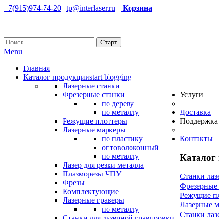
+7(915)974-74-20
|
tp@interlaser.ru
|
Корзина
Menu
Главная
Каталог продукции
start blogging
Лазерные станки
Фрезерные станки
Услуги
по дереву
по металлу
Доставка
Режущие плоттеры
Поддержка
Лазерные маркеры
по пластику
Контакты
оптоволоконный
по металлу
Каталог
Лазер для резки металла
Плазморезы ЧПУ
Станки лаз
Фрезы
Фрезерные
Комплектующие
Режущие п
Лазерные граверы
Лазерные 
по металлу
Станки лаз
Станки для лазерной гравировки