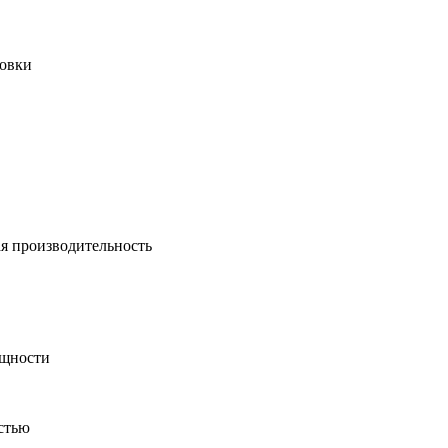
ровки
ая производительность
ощности
стью