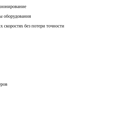
ционирование
бы оборудования
х скоростях без потери точности
:
еров