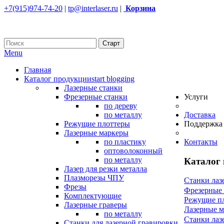
+7(915)974-74-20
|
tp@interlaser.ru
|
Корзина
Menu
Главная
Каталог продукции
start blogging
Лазерные станки
Фрезерные станки
Услуги
по дереву
по металлу
Доставка
Режущие плоттеры
Поддержка
Лазерные маркеры
по пластику
Контакты
оптоволоконный
по металлу
Каталог
Лазер для резки металла
Плазморезы ЧПУ
Станки лаз
Фрезы
Фрезерные
Комплектующие
Режущие п
Лазерные граверы
Лазерные 
по металлу
Станки лаз
Станки для лазерной гравировки