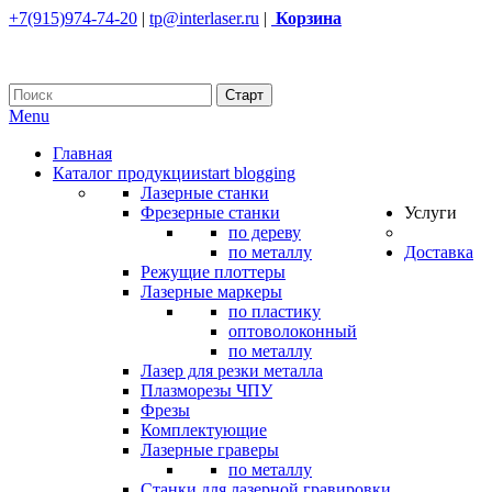
+7(915)974-74-20
|
tp@interlaser.ru
|
Корзина
Menu
Главная
Каталог продукции
start blogging
Лазерные станки
Фрезерные станки
Услуги
по дереву
по металлу
Доставка
Режущие плоттеры
Лазерные маркеры
по пластику
оптоволоконный
по металлу
Лазер для резки металла
Плазморезы ЧПУ
Фрезы
Комплектующие
Лазерные граверы
по металлу
Станки для лазерной гравировки