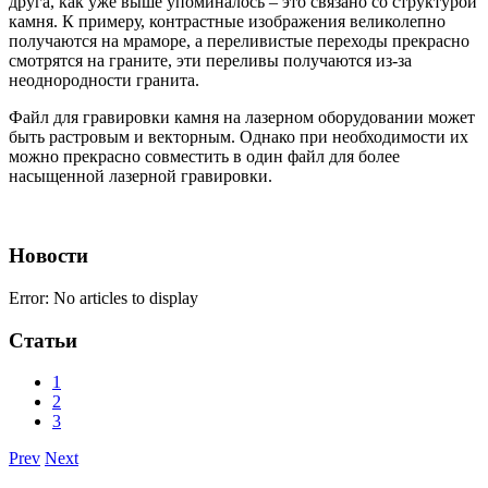
друга, как уже выше упоминалось – это связано со структурой
камня. К примеру, контрастные изображения великолепно
получаются на мраморе, а переливистые переходы прекрасно
смотрятся на граните, эти переливы получаются из-за
неоднородности гранита.
Файл для гравировки камня на лазерном оборудовании может
быть растровым и векторным. Однако при необходимости их
можно прекрасно совместить в один файл для более
насыщенной лазерной гравировки.
Новости
Error: No articles to display
Статьи
1
2
3
Prev
Next