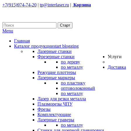
+7(915)974-74-20
|
tp@interlaser.ru
|
Корзина
Menu
Главная
Каталог продукции
start blogging
Лазерные станки
Фрезерные станки
Услуги
по дереву
по металлу
Доставка
Режущие плоттеры
Лазерные маркеры
по пластику
оптоволоконный
по металлу
Лазер для резки металла
Плазморезы ЧПУ
Фрезы
Комплектующие
Лазерные граверы
по металлу
Станки для лазерной гравировки