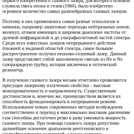
первого изобретенного газового лазера, для которого основой
служила смесь неона и гелия (1960), было изобретено
огромное количество самых разнообразных газовых лазеров.
Поэтому в них применялись самые разные технологии и
начинки, например: квантовые переходы нейтральных ионов,
молекул, атомов имеющих в широком диапазоне частоты от
далекой инфракрасной и до ультрафиолетовой частей спектра.
Среди всех известных лазеров непрерывного действия
ближней и видимой областей спектра, самое большое
распространение получил неоново-гелиевый лазер. Данный
лазер представляет собой заполненную смесью из He и Ne
газоразрядную трубку, которая заключена в оптический
резонатор.
В излучении газового лазера весьма отчетливо проявляются
присущие лазерному излучению свойства – высокая
монохроматичность и направленность. Существенным
достоинством и, конечно же, преимуществом является их
способность функционировать в непрерывном режиме.
Использование новых современных методов возбуждения
соответственно и переход к максимально высоким давлениям
газа способны достаточно резко в разы умножить мощность
газового лазера. При помощи газового лазера допустимо
дальнейшее освоение диапазонов рентгеновского и
ультрафиолетового излучений, а также далекого