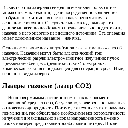
В связи с этим лазерная генерация возникает только в том
множестве микрочастиц, где непосредственно количество
возбужденных атомов выше от находящегося атома в
основном состоянии. Следовательно, отсюда вывод: что
данное множество необходимо предварительно подготовить,
накачав в него энергию из внешнего источника. Эта операция
имеет одноименное название – накачка.
Основное отличие всех видов/типов лазера именно – способ
накачки. Накачкой могут быть: электрический ток;
электрический разряд; электромагнитное излучение; пучок
чрезвычайно быстрых (релятивистских) электронов;
химическая реакция в подходящей для генерации среде. Итак,
основные виды лазеров.
Лазеры газовые (лазер СО2)
Неопровержимым достоинством газов как элемент
активной среды лазера, безусловно, является – повышенная
оптическая однородность. Потому для технических и научных
применений, где обязательно необходимы монохроматичность
излучения и максимально высокая направленность именно
газовые лазеры представляют наибольший интерес. После