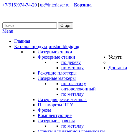
+7(915)974-74-20
|
tp@interlaser.ru
|
Корзина
Menu
Главная
Каталог продукции
start blogging
Лазерные станки
Фрезерные станки
Услуги
по дереву
по металлу
Доставка
Режущие плоттеры
Лазерные маркеры
по пластику
оптоволоконный
по металлу
Лазер для резки металла
Плазморезы ЧПУ
Фрезы
Комплектующие
Лазерные граверы
по металлу
Станки для лазерной гравировки