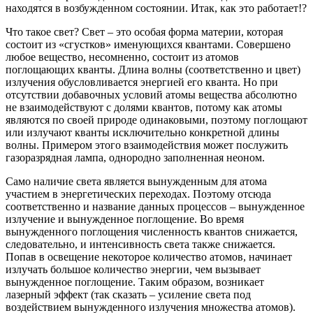
находятся в возбужденном состоянии. Итак, как это работает!?
Что такое свет? Свет – это особая форма материи, которая
состоит из «сгустков» именующихся квантами. Совершено
любое вещество, несомненно, состоит из атомов
поглощающих кванты. Длина волны (соответственно и цвет)
излучения обусловливается энергией его кванта. Но при
отсутствии добавочных условий атомы вещества абсолютно
не взаимодействуют с долями квантов, потому как атомы
являются по своей природе одинаковыми, поэтому поглощают
или излучают кванты исключительно конкретной длины
волны. Примером этого взаимодействия может послужить
газоразрядная лампа, однородно заполненная неоном.
Само наличие света является вынужденным для атома
участием в энергетических переходах. Поэтому отсюда
соответственно и название данных процессов – вынужденное
излучение и вынужденное поглощение. Во время
вынужденного поглощения численность квантов снижается,
следовательно, и интенсивность света также снижается.
Попав в освещение некоторое количество атомов, начинает
излучать большое количество энергии, чем вызывает
вынужденное поглощение. Таким образом, возникает
лазерный эффект (так сказать – усиление света под
воздействием вынужденного излучения множества атомов).