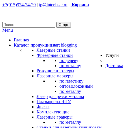
+7(915)974-74-20
|
tp@interlaser.ru
|
Корзина
Menu
Главная
Каталог продукции
start blogging
Лазерные станки
Фрезерные станки
Услуги
по дереву
по металлу
Доставка
Режущие плоттеры
Лазерные маркеры
по пластику
оптоволоконный
по металлу
Лазер для резки металла
Плазморезы ЧПУ
Фрезы
Комплектующие
Лазерные граверы
по металлу
Станки для лазерной гравировки