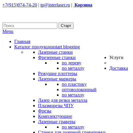
+7(915)974-74-20
|
tp@interlaser.ru
|
Корзина
Menu
Главная
Каталог продукции
start blogging
Лазерные станки
Фрезерные станки
Услуги
по дереву
по металлу
Доставка
Режущие плоттеры
Лазерные маркеры
по пластику
оптоволоконный
по металлу
Лазер для резки металла
Плазморезы ЧПУ
Фрезы
Комплектующие
Лазерные граверы
по металлу
Станки для лазерной гравировки