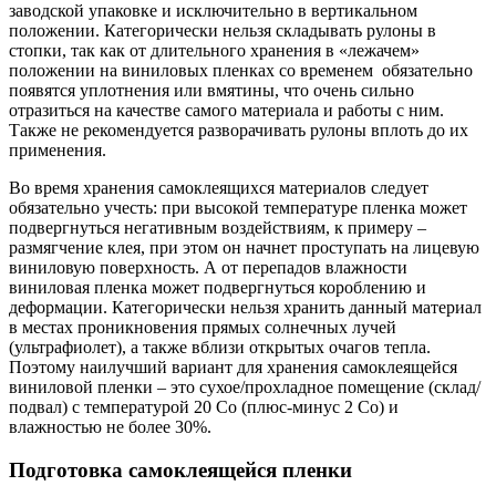
заводской упаковке и исключительно в вертикальном
положении. Категорически нельзя складывать рулоны в
стопки, так как от длительного хранения в «лежачем»
положении на виниловых пленках со временем обязательно
появятся уплотнения или вмятины, что очень сильно
отразиться на качестве самого материала и работы с ним.
Также не рекомендуется разворачивать рулоны вплоть до их
применения.
Во время хранения самоклеящихся материалов следует
обязательно учесть: при высокой температуре пленка может
подвергнуться негативным воздействиям, к примеру –
размягчение клея, при этом он начнет проступать на лицевую
виниловую поверхность. А от перепадов влажности
виниловая пленка может подвергнуться короблению и
деформации. Категорически нельзя хранить данный материал
в местах проникновения прямых солнечных лучей
(ультрафиолет), а также вблизи открытых очагов тепла.
Поэтому наилучший вариант для хранения самоклеящейся
виниловой пленки – это сухое/прохладное помещение (склад/
подвал) с температурой 20 Со (плюс-минус 2 Со) и
влажностью не более 30%.
Подготовка самоклеящейся пленки