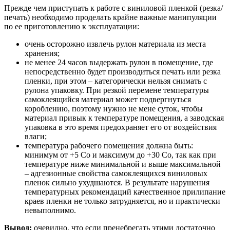
Прежде чем приступать к работе с виниловой пленкой (резка/
печать) необходимо проделать крайне важные манипуляции
по ее приготовлению к эксплуатации:
очень осторожно извлечь рулон материала из места
хранения;
не менее 24 часов выдержать рулон в помещение, где
непосредственно будет производиться печать или резка
пленки, при этом – категорически нельзя снимать с
рулона упаковку. При резкой перемене температуры
самоклеящийся материал может подвергнуться
короблению, поэтому нужно не мене суток, чтобы
материал привык к температуре помещения, а заводская
упаковка в это время предохраняет его от воздействия
влаги;
температура рабочего помещения должна быть:
минимум от +5 Со и максимум до +30 Со, так как при
температуре ниже минимальной и выше максимальной
– адгезионные свойства самоклеящихся виниловых
пленок сильно ухудшаются. В результате нарушения
температурных рекомендаций качественное прилипание
краев пленки не только затрудняется, но и практически
невыполнимо.
Вывод:
очевидно, что если пренебрегать этими достаточно