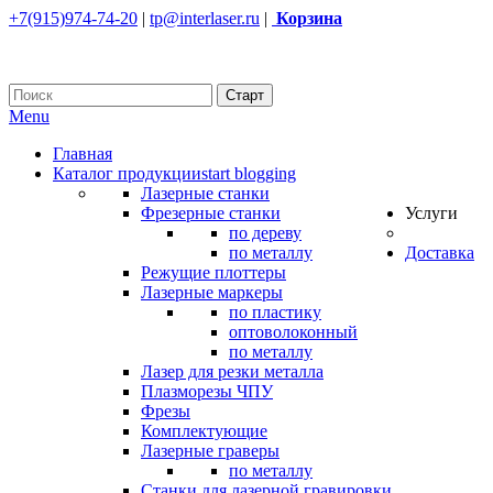
+7(915)974-74-20
|
tp@interlaser.ru
|
Корзина
Menu
Главная
Каталог продукции
start blogging
Лазерные станки
Фрезерные станки
Услуги
по дереву
по металлу
Доставка
Режущие плоттеры
Лазерные маркеры
по пластику
оптоволоконный
по металлу
Лазер для резки металла
Плазморезы ЧПУ
Фрезы
Комплектующие
Лазерные граверы
по металлу
Станки для лазерной гравировки