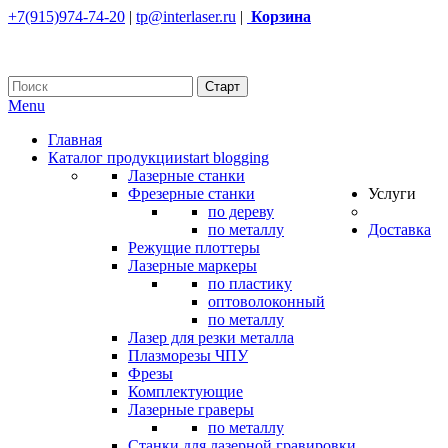
+7(915)974-74-20
|
tp@interlaser.ru
|
Корзина
Menu
Главная
Каталог продукции
start blogging
Лазерные станки
Фрезерные станки
Услуги
по дереву
по металлу
Доставка
Режущие плоттеры
Лазерные маркеры
по пластику
оптоволоконный
по металлу
Лазер для резки металла
Плазморезы ЧПУ
Фрезы
Комплектующие
Лазерные граверы
по металлу
Станки для лазерной гравировки