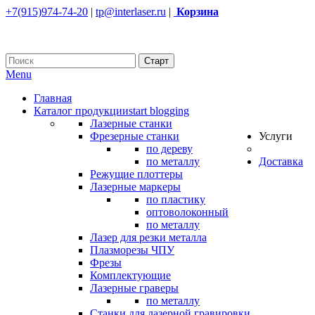
+7(915)974-74-20
|
tp@interlaser.ru
|
Корзина
Menu
Главная
Каталог продукции
start blogging
Лазерные станки
Фрезерные станки
Услуги
по дереву
по металлу
Доставка
Режущие плоттеры
Лазерные маркеры
по пластику
оптоволоконный
по металлу
Лазер для резки металла
Плазморезы ЧПУ
Фрезы
Комплектующие
Лазерные граверы
по металлу
Станки для лазерной гравировки