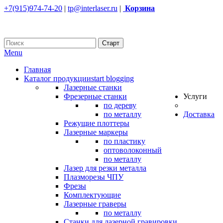
+7(915)974-74-20
|
tp@interlaser.ru
|
Корзина
Menu
Главная
Каталог продукции
start blogging
Лазерные станки
Фрезерные станки
Услуги
по дереву
по металлу
Доставка
Режущие плоттеры
Лазерные маркеры
по пластику
оптоволоконный
по металлу
Лазер для резки металла
Плазморезы ЧПУ
Фрезы
Комплектующие
Лазерные граверы
по металлу
Станки для лазерной гравировки