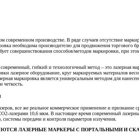
м современном производстве. В ряде случаев отсутствие марки
ировка необходима производителю для продвижения торгового б
 требует совершенствования способов/методов маркировки, при э
современный, гибкий и технологичный метод – это лазерная ма
вки лазерное оборудование, круг маркируемых материалов весом
азерная маркировка является универсальным методом для нанес
и четкость.
и
лазеров, все же реальное коммерческое применение и признание
 СО2-лазерами 10,6 мкм. В настоящее время современный лазерн
, системы передачи и контроля параметров излучения.
ЮТСЯ ЛАЗЕРНЫЕ МАРКЕРЫ С ПОРТАЛЬНЫМИ И СКА