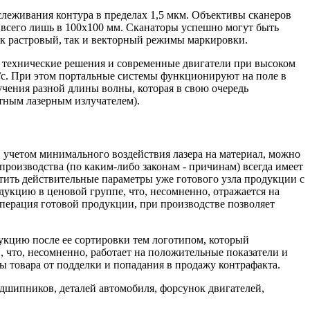
тслеживания контура в пределах 1,5 мкм. Объективы сканеров
 всего лишь в 100х100 мм. Сканаторы успешно могут быть
ак растровый, так и векторный режимы маркировки.
 технические решения и современные двигатели при высоком
м/с. При этом портальные системы функционируют на поле в
чения разной длины волны, которая в свою очередь
етным лазерным излучателем).
 учетом минимального воздействия лазера на материал, можно
роизводства (по каким-либо законам - причинам) всегда имеет
стить действительные параметры уже готового узла продукции с
одукцию в ценовой группе, что, несомненно, отражается на
ерация готовой продукции, при производстве позволяет
укцию после ее сортировки тем логотипом, который
, что, несомненно, работает на положительные показатели и
 товара от подделки и попадания в продажу контрафакта.
дшипников, деталей автомобиля, форсунок двигателей,