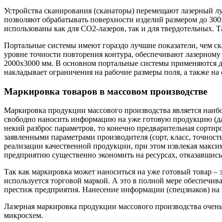
Устройства сканирования (сканаторы) перемещают лазерный луч
позволяют обрабатывать поверхности изделий размером до 300
использованы как для СО2-лазеров, так и для твердотельных.
Портальные системы имеют гораздо лучшие показатели, чем с
уровне точности повторения контура, обеспечивают лазерному
2000х3000 мм. В основном портальные системы применяются дл
накладывает ограничения на рабочие размеры поля, а также на
Маркировка товаров в массовом производстве
Маркировка продукции массового производства является наиб
свободно наносить информацию на уже готовую продукцию (даже
некий разброс параметров, то конечно предварительная сортир
заявленными параметрами производителя (сорт, класс, точность
реализации качественной продукции, при этом извлекая макс
предприятию существенно экономить на ресурсах, отказавшись
Так как маркировка может наноситься на уже готовый товар –
используется торговой маркой. А это в полной мере обеспечива
престиж предприятия. Нанесение информации (спецзнаков) на 
Лазерная маркировка продукции массового производства очень
микросхем.