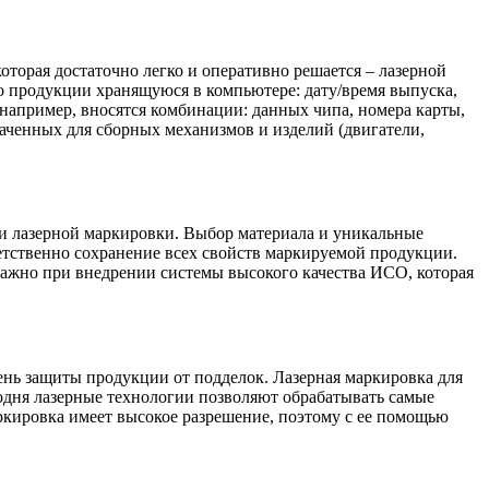
торая достаточно легко и оперативно решается – лазерной
 продукции хранящуюся в компьютере: дату/время выпуска,
например, вносятся комбинации: данных чипа, номера карты,
ченных для сборных механизмов и изделий (двигатели,
щи лазерной маркировки. Выбор материала и уникальные
етственно сохранение всех свойств маркируемой продукции.
важно при внедрении системы высокого качества ИСО, которая
ень защиты продукции от подделок. Лазерная маркировка для
одня лазерные технологии позволяют обрабатывать самые
ркировка имеет высокое разрешение, поэтому с ее помощью