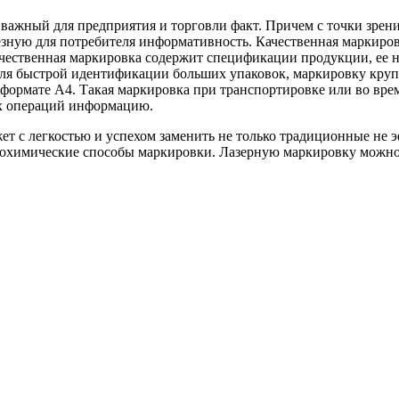
 важный для предприятия и торговли факт. Причем с точки зрен
езную для потребителя информативность. Качественная маркиро
ачественная маркировка содержит спецификации продукции, ее 
я быстрой идентификации больших упаковок, маркировку крупн
 формате А4. Такая маркировка при транспортировке или во врем
ых операций информацию.
жет с легкостью и успехом заменить не только традиционные не
рохимические способы маркировки. Лазерную маркировку можно