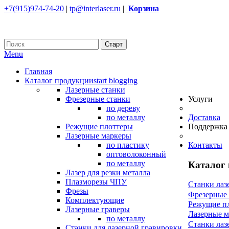
+7(915)974-74-20
|
tp@interlaser.ru
|
Корзина
Menu
Главная
Каталог продукции
start blogging
Лазерные станки
Фрезерные станки
Услуги
по дереву
по металлу
Доставка
Режущие плоттеры
Поддержка
Лазерные маркеры
по пластику
Контакты
оптоволоконный
по металлу
Каталог
Лазер для резки металла
Плазморезы ЧПУ
Станки лаз
Фрезы
Фрезерные
Комплектующие
Режущие п
Лазерные граверы
Лазерные 
по металлу
Станки лаз
Станки для лазерной гравировки