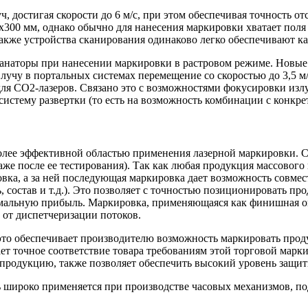
, достигая скорости до 6 м/с, при этом обеспечивая точность о
х300 мм, однако обычно для нанесения маркировки хватает поля
 Также устройства сканирования одинаково легко обеспечивают к
канаторы при нанесении маркировки в растровом режиме. Новые
 лучу в портальных системах перемещение со скоростью до 3,5 
я СО2-лазеров. Связано это с возможностями фокусировки излу
 систему развертки (то есть на возможность комбинации с конкр
олее эффективной областью применения лазерной маркировки. С
 после ее тестирования). Так как любая продукция массового п
овка, а за ней последующая маркировка дает возможность совме
, состав и т.д.). Это позволяет с точностью позиционировать пр
имальную прибыль. Маркировка, применяющаяся как финишная оп
 от диспетчеризации потоков.
 это обеспечивает производителю возможность маркировать прод
ет точное соответствие товара требованиям этой торговой марки
продукцию, также позволяет обеспечить высокий уровень защиты
 широко применяется при производстве часовых механизмов, по