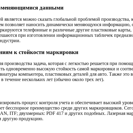
изменяющимися данными
вляется можно сказать глобальной проблемой производства, ко
ем позволяет наносить динамически меняющуюся информацию, о
аркируются телефонные и различные другие пластиковые карты, 
решаются при изготовлении информационных табличек предназна
ндустрии.
иям к стойкости маркировки
ля производства задача, которая с легкостью решается при помо
ить одновременно высокую стойкость самой маркировки и соотв
виатуры компьютера, пластиковых деталей для авто. Также это 
 течение нескольких лет (обычно около трех лет).
зировать процесс контроля учета и обеспечивает высокий уров
еет бесспорное преимущество среди других маркировщиков. Сег
AN, ITF; двухмерных: PDF 417 и других подобных. Лазерная ма
и другую продукцию.