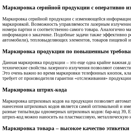
Маркировка серийной продукции с оперативно 
Маркировка серийной продукции с изменяющейся информацией я
маркировкой. Возможность управляемости лазерным излучени
номера партии и соответственно самого товара. Аналогично м
информация о заказчике. Подобные задачи также эффективно 
автомобили), тепловыделяющих элементов, товаров пищевой и
Маркировка продукции по повышенным требован
Данная маркировка продукции – это еще одна крайне важная д
технические свойства лазерного излучения позволяют совмест
Это очень важно во время маркировки телефонных кнопок, кла
требует от производителя гарантии «отслеживания» продукции в
Маркировка штрих-кода
Маркировка штриховых кодов на продукции позволяет автомати
нанесения штриховых кодов является самой оптимальной и им
разные типы/виды одномерных штриховых кодов: бар-код 39, E
штрих-код можно наносить на пластмассовую, металлическую 
Маркировка товара – высокое качество этикетки