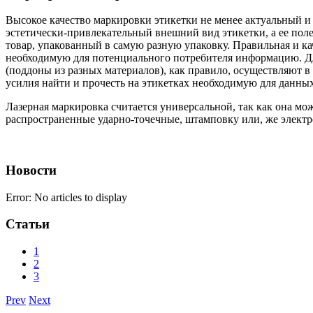
Высокое качество маркировки этикетки не менее актуальный и
эстетически-привлекательный внешний вид этикетки, а ее пол
товар, упакованный в самую разную упаковку. Правильная и к
необходимую для потенциального потребителя информацию. Дл
(поддоны из разных материалов), как правило, осуществляют в
усилия найти и прочесть на этикетках необходимую для данн
Лазерная маркировка считается универсальной, так как она мо
распространенные ударно-точечные, штамповку или, же элект
Новости
Error: No articles to display
Статьи
1
2
3
Prev
Next