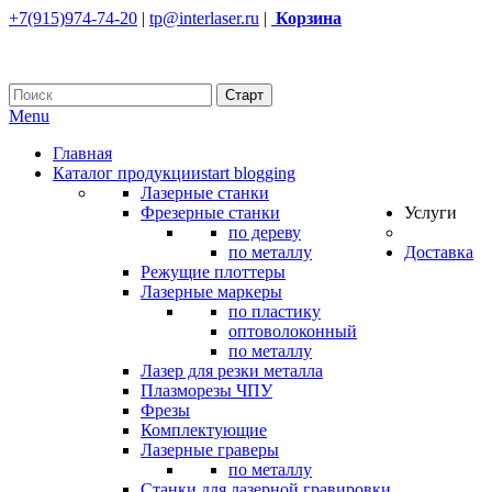
+7(915)974-74-20
|
tp@interlaser.ru
|
Корзина
Menu
Главная
Каталог продукции
start blogging
Лазерные станки
Фрезерные станки
Услуги
по дереву
по металлу
Доставка
Режущие плоттеры
Лазерные маркеры
по пластику
оптоволоконный
по металлу
Лазер для резки металла
Плазморезы ЧПУ
Фрезы
Комплектующие
Лазерные граверы
по металлу
Станки для лазерной гравировки