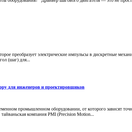
ты оборудования? Драйвер шагового двигателя — это не просто
торое преобразует электрические импульсы в дискретные механ
л (шаг) для...
ору для инженеров и проектировщиков
ном промышленном оборудовании, от которого зависят точност
айваньская компания PMI (Precision Motion...