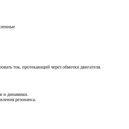
шленные
ровать ток, протекающий через обмотки двигателя.
и и динамики.
вления резонанса.