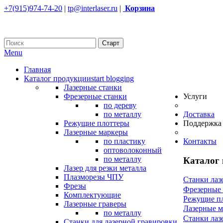
+7(915)974-74-20
|
tp@interlaser.ru
|
Корзина
Menu
Главная
Каталог продукции
start blogging
Лазерные станки
Фрезерные станки
Услуги
по дереву
по металлу
Доставка
Режущие плоттеры
Поддержка
Лазерные маркеры
по пластику
Контакты
оптоволоконный
по металлу
Каталог
Лазер для резки металла
Плазморезы ЧПУ
Станки лаз
Фрезы
Фрезерные
Комплектующие
Режущие п
Лазерные граверы
Лазерные 
по металлу
Станки лаз
Станки для лазерной гравировки