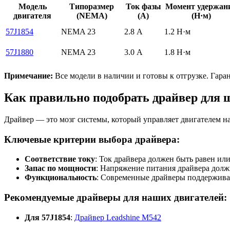
Модель
Типоразмер
Ток фазы
Момент удержан
двигателя
(NEMA)
(А)
(Н·м)
57J1854
NEMA 23
2.8 А
1.2 Н·м
57J1880
NEMA 23
3.0 А
1.8 Н·м
Примечание:
Все модели в наличии и готовы к отгрузке. Гаран
Как правильно подобрать драйвер для 
Драйвер — это мозг системы, который управляет двигателем на
Ключевые критерии выбора драйвера:
Соответствие току
: Ток драйвера должен быть равен и
Запас по мощности
: Напряжение питания драйвера долж
Функциональность
: Современные драйверы поддерживаю
Рекомендуемые драйверы для наших двигателей:
Для 57J1854
:
Драйвер Leadshine M542