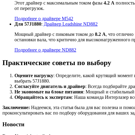
Этот драйвер с максимальным током фазы
4.2 А
полность
от перегрузок.
Подробнее о драйвере M542
Для 57J1880
:
Драйвер Leadshine ND882
Мощный драйвер с пиковым током до
8.2 А
, что отлично
остановки вала, что критично для высоконагруженного 
Подробнее о драйвере ND882
Практические советы по выбору
Оцените нагрузку
: Определите, какой крутящий момент 
выбрать 57J1880.
Согласуйте двигатель и драйвер
: Всегда подбирайте др
Не экономьте на блоке питания
: Мощный и стабильный 
Обращайтесь к экспертам
: Наша команда Интерлазер вс
Заключение:
Надеемся, эта статья была для вас полезна и пом
проконсультировать вас по подбору оборудования для ваших за
Новости