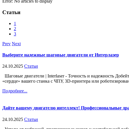
Error: No articles to display
Статьи
1
2
3
Prev
Next
Выберите надежные шаговые двигатели от Интерлазер
24.10.2025
Статьи
Шаговые двигатели | Interlaser - Точность и надежность Добе
«сердце» вашего станка с ЧПУ, 3D-принтера или роботизирован
Подробнее...
Дайте вашему двигателю интеллект! Профессиональные др
24.10.2025
Статьи