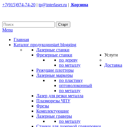
+7(915)974-74-20
|
tp@interlaser.ru
|
Корзина
Menu
Главная
Каталог продукции
start blogging
Лазерные станки
Фрезерные станки
Услуги
по дереву
по металлу
Доставка
Режущие плоттеры
Лазерные маркеры
по пластику
оптоволоконный
по металлу
Лазер для резки металла
Плазморезы ЧПУ
Фрезы
Комплектующие
Лазерные граверы
по металлу
Станки для лазерной гравировки